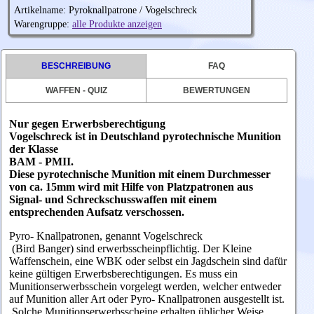
Artikelname: Pyroknallpatrone / Vogelschreck
Warengruppe:
alle Produkte anzeigen
BESCHREIBUNG
FAQ
WAFFEN - QUIZ
BEWERTUNGEN
Nur gegen Erwerbsberechtigung
Vogelschreck ist in Deutschland pyrotechnische Munition
der Klasse
BAM - PMII.
Diese pyrotechnische Munition mit einem Durchmesser
von ca. 15mm wird mit Hilfe von Platzpatronen aus
Signal- und Schreckschusswaffen mit einem
entsprechenden Aufsatz verschossen.
Pyro- Knallpatronen, genannt Vogelschreck
(
Bird Banger)
sind erwerbsscheinpflichtig. Der Kleine
Waffenschein, eine WBK oder selbst ein Jagdschein sind dafür
keine gültigen Erwerbsberechtigungen. Es muss ein
Munitionserwerbsschein vorgelegt werden, welcher entweder
auf Munition aller Art oder Pyro- Knallpatronen ausgestellt ist.
Solche Munitionserwerbsscheine erhalten üblicher Weise