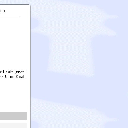
EIT
ie Läufe passen
ber 9mm Knall