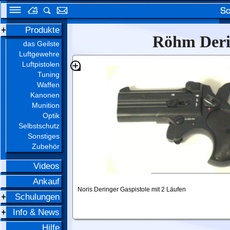
Produkte
Röhm Derin
das Geilste
Luftgewehre
Luftpistolen
Tuning
Waffen
Kanonen
Munition
Optik
Selbstschutz
Sonstiges
Zubehör
Videos
Ankauf
Noris Deringer Gaspistole mit 2 Läufen
Schulungen
Info & News
Hilfe