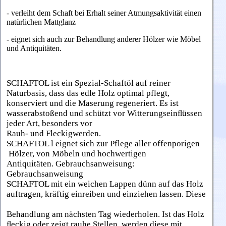
-
verleiht dem Schaft bei Erhalt seiner Atmungsaktivität einen
natürlichen Mattglanz
-
eignet sich auch zur Behandlung anderer Hölzer wie Möbel
und Antiquitäten.
SCHAFTOL ist ein Spezial-Schaftöl auf reiner
Naturbasis, dass das edle Holz
optimal pflegt,
konserviert und die
Maserung regeneriert. Es ist
wasser
abstoßend und schützt vor Witterungs
einﬂüssen
jeder Art, besonders vor
Rauh- und Fleckigwerden.
SCHAFTOL l
eignet sich zur Pflege aller offenporigen
Hölzer, von Möbeln und hochwertigen
Antiquitäten.
Gebrauchsanweisung:
Gebrauchsanweisung
SCHAFTOL mit ein weichen Lappen
dünn auf das Holz
auftragen, kräftig ei
nreiben und einziehen lassen. Diese
Behandlung am nächsten Tag wieder
holen. Ist das Holz
ﬂeckig oder zeigt rauhe
Stellen, werden diese mit