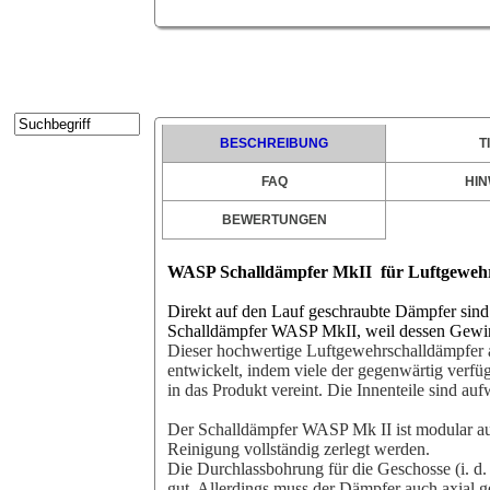
Kontakt
Kundenbereich
Suche
BESCHREIBUNG
T
Warenkorb
FAQ
HIN
Impressum
Widerrufsrecht
BEWERTUNGEN
Datenschutz
WASP Schalldämpfer
MkII
für Luftgeweh
Disclaimer
Direkt auf den Lauf geschraubte Dämpfer sind 
Batteriehinweis
Schalldämpfer WASP
MkII, weil dessen Gewin
Dieser hochwertige Luftgewehrschalldämpfer 
entwickelt, indem viele der gegenwärtig verfü
in das Produkt vereint. Die Innenteile sind auf
Der Schalldämpfer WASP Mk II ist modular a
Reinigung vollständig zerlegt werden.
Die Durchlassbohrung für die Geschosse (i. d.
gut. Allerdings muss der Dämpfer auch axial g