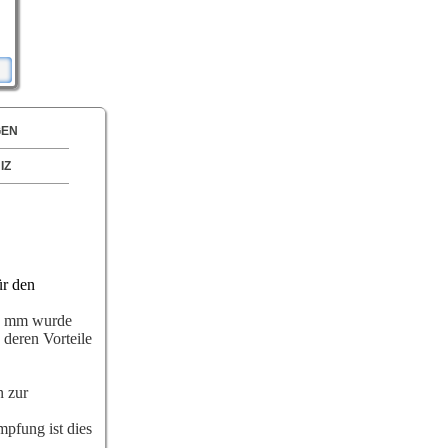
GEN
IZ
ür den
,5 mm wurde
 deren Vorteile
n zur
mpfung ist dies