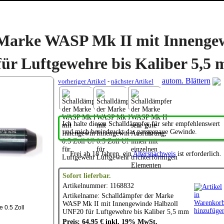
 Marke WASP Mk II mit Innenge
ür Luftgewehre bis Kaliber 5,5
autom. Blättern
vorheriger Artikel
-
nächster Artikel
Ich halte diesen Schalldämpfer für sehr empfehlenswert
und mich beeindruckt das passgenaue Gewinde.
Frei ab 18 Jahren, ein
Altersnachweis
ist erforderlich.
Sofort lieferbar.
Artikelnummer: 1168832
Artikelname: Schalldämpfer der Marke
WASP
Mk II mit Innengewinde Halbzoll
 0.5 Zoll
UNF20 für Luftgewehre bis Kaliber 5,5 mm
Preis: 64,95 € inkl. 19% MwSt.