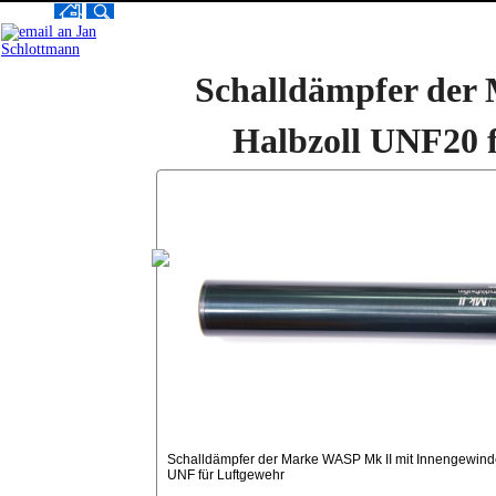
Produkte
Schalldämpfer der
das Geilste
Luftgewehre
Halbzoll UNF20 f
Luftpistolen
Tuning
Waffen
Kanonen
Munition
Optik
Selbstschutz
Sonstiges
Zubehör
Videos
Ankauf
Schulungen
Info & News
Schalldämpfer der Marke WASP Mk II mit Innengewinde
UNF für Luftgewehr
Hilfe