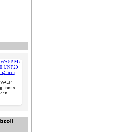
e WASP
g, innen
igen
bzoll