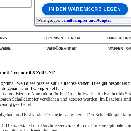
IN DEN WARENKORB LEGEN
Warengruppe:
Schalldämpfer und Adapter
IPPS
TECHNISCHE DATEN
EMPFEHLUN
WEISE
VERFÜGBARKEIT
WAFFEN - QU
r mit Gewinde 0.5 Zoll UNF
optimal, weil diese präzise zur Laufachse stehen.
Dies gilt besonders f
de genau ist und wenig Spiel hat.
aus anodisiertem Aluminium für F - Druckluftwaffen im Kaliber bis 5
gbaren Schalldämpfer verglichen und getestet wurden. Im Ergebnis sind
wändig gearbeitet
ufgebaut und besitzt vier Expansionskammern.
Der Schalldämpfer kan
 R. Diabolos), hat nur Durchmesser ca. 6,50 mm. Für eine optimale Dä
enau mit der Laufseele fluchten.