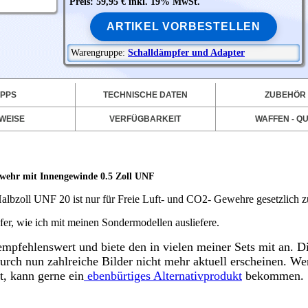
Preis: 59,95 € inkl. 19% MwSt.
ARTIKEL VORBESTELLEN
Warengruppe:
Schalldämpfer und Adapter
IPPS
TECHNISCHE DATEN
ZUBEHÖR
WEISE
VERFÜGBARKEIT
WAFFEN - QU
wehr mit Innengewinde 0.5 Zoll UNF
lbzoll UNF 20 ist nur für Freie Luft- und CO2- Gewehre gesetzlich z
fer, wie ich mit meinen Sondermodellen ausliefere.
 empfehlenswert und biete den in vielen meiner Sets mit an. 
urch nun zahlreiche Bilder nicht mehr aktuell erscheinen. We
, kann gerne ein
ebenbürtiges Alternativprodukt
bekommen.