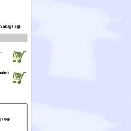
 ausgelegt.
,
auben.
ll UNF