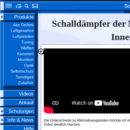
Produkte
Schalldämpfer der
das Geilste
Luftgewehre
Inne
Luftpistolen
Tuning
Waffen
Kanonen
Munition
Optik
Selbstschutz
Sonstiges
Zubehör
Videos
Ankauf
Schulungen
Info & News
Die Unterschiede zu Alternativangeboten möchte ich i
Video deutlich machen.
Hilfe