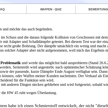
FAQ
WAFFEN - QUIZ
BEWERTUNG
 an und möchte das auch begründen.
5 im Schuss und die daraus folgende Kollision von Geschossen mit de
fe mit Adapter und Schalldämpfer getestet.
Bei diesem Test war der ein
ine recht große Bohrung. Der dämpfte tatsächlich ein wenig und macht a
ion solcher Adapter aber nicht aufgenommen, weil mich das Ergebnis ni
 Problematik
und werde das möglichst bald ausprobieren (Stand 26.6.
t werden. Serienreife wird angestrebt. nach optimistischer Schätzung kön
owie der passende, kurze Dämpfer Ende August verfügbar sein. Dann
rn können, oder Waffen meiner Kunden nachrüsten. Der Verkauf als Einze
cheidend für die Funktion sein wird.
 mit anderen Dingen stecken geblieben und wird fortgesetzt, sobald w
ür die HW 45 ruht wegen Überlastung.
em habe ich einen Schmierstoff entwickelt, der nicht "diesel