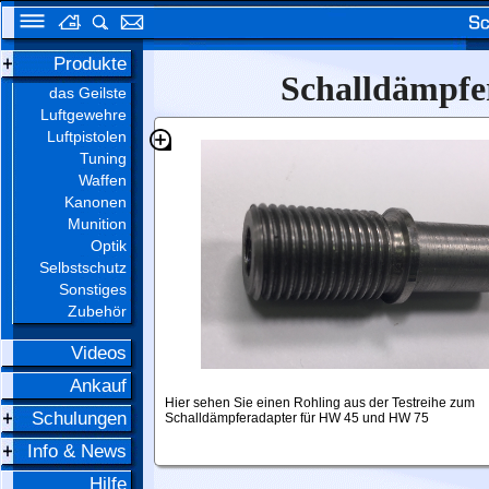
Produkte
Schalldämpfe
das Geilste
Luftgewehre
Luftpistolen
Tuning
Waffen
Kanonen
Munition
Optik
Selbstschutz
Sonstiges
Zubehör
Videos
Ankauf
Hier sehen Sie einen Rohling aus der Testreihe zum
Schulungen
Schalldämpferadapter für HW 45 und HW 75
Info & News
Hilfe