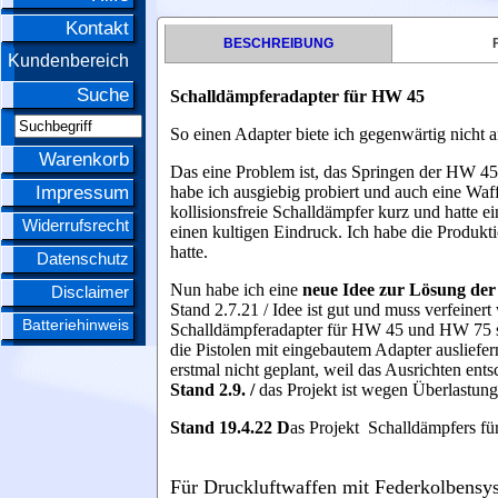
Kontakt
BESCHREIBUNG
Kundenbereich
Suche
Schalldämpferadapter für HW 45
So einen Adapter biete ich gegenwärtig nicht
Warenkorb
Das eine Problem ist, das Springen der HW 4
Impressum
habe ich ausgiebig probiert und auch eine Waf
kollisionsfreie Schalldämpfer kurz und hatte e
Widerrufsrecht
einen kultigen Eindruck. Ich habe die Produkt
hatte.
Datenschutz
Nun habe ich eine
neue Idee zur Lösung der
Disclaimer
Stand 2.7.21 / Idee ist gut und muss verfeiner
Batteriehinweis
Schalldämpferadapter für HW 45 und HW 75 s
die Pistolen mit eingebautem Adapter ausliefe
erstmal nicht geplant, weil das Ausrichten ents
Stand 2.9. /
das Projekt ist wegen Überlastung
Stand 19.4.22 D
as Projekt Schalldämpfers f
Für Druckluftwaffen mit Federkolbensyst