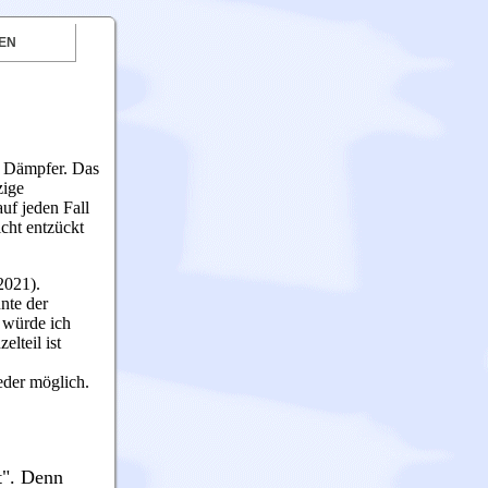
EN
m Dämpfer. Das
zige
uf jeden Fall
cht entzückt
2021).
nte der
 würde ich
lteil ist
ieder möglich.
t". Denn