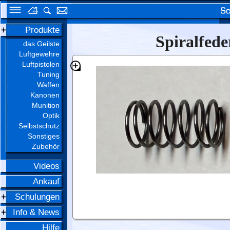
Produkte
Spiralfed
das Geilste
Luftgewehre
Luftpistolen
Tuning
Waffen
Kanonen
Munition
Optik
Selbstschutz
Sonstiges
Zubehör
Videos
Ankauf
Schulungen
Info & News
Hilfe