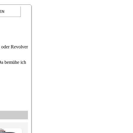
EN
n oder Revolver
 Da bemühe ich