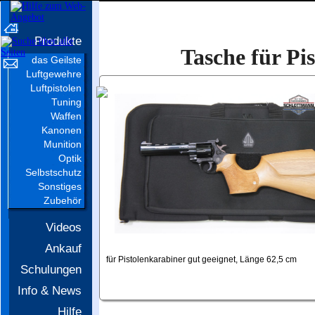
Produkte
Tasche für Pi
das Geilste
Luftgewehre
Luftpistolen
Tuning
Waffen
Kanonen
Munition
Optik
Selbstschutz
Sonstiges
Zubehör
Videos
Ankauf
für Pistolenkarabiner gut geeignet, Länge 62,5 cm
Schulungen
Info & News
Hilfe