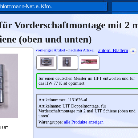
für Vorderschaftmontage mit 2 
iene (oben und unten)
vorheriger Artikel
-
nächster Artikel
autom. Blättern
für einen deutschen Meister im HFT entworfen und für
das HW 77 K sd optimiert.
Artikelnummer: 1131626-al
Artikelname: UIT Doppelmontage, für
Vorderschaftmontage mit 2 mal UIT Schiene (oben und
unten)
Warengruppe:
alle Produkte anzeigen
l UIT