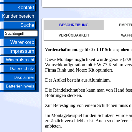
Kontakt
Kundenbereich
Suche
BESCHREIBUNG
EMPFE
VERFÜGBARKEIT
WAFFE
Warenkorb
Vorderschaftmontage für 2x UIT Schiene, oben 
Impressum
Diese Montagemöglichkeit wurde gerade (2/20
Widerrufsrecht
Wunschkonfiguration mit HW 77 K sd im verste
Datenschutz
Firma Rink und
Notex
Kit optimiert.
Disclaimer
Der Artikel besteht aus Aluminium.
Batteriehinweis
Die Rändelschrauben kann man von Hand festzie
Bohrungen stecken.
Zur Befestigung von einem Schiffchen muss d
Im Montagebeispiel für den Schützen wurde am
zusätzlich verschiebbar ist. Auch so eine Vers
anbieten.