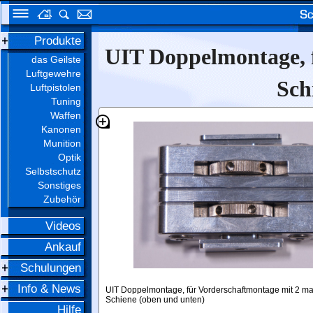
Produkte
UIT Doppelmontage, 
das Geilste
Luftgewehre
Sch
Luftpistolen
Tuning
Waffen
Kanonen
Munition
Optik
Selbstschutz
Sonstiges
Zubehör
Videos
Ankauf
Schulungen
Info & News
UIT Doppelmontage, für Vorderschaftmontage mit 2 ma
Schiene (oben und unten)
Hilfe