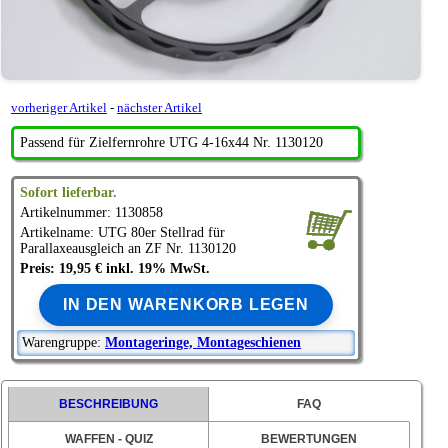
vorheriger Artikel
-
nächster Artikel
Passend für Zielfernrohre UTG 4-16x44 Nr. 1130120
Sofort lieferbar.
Artikelnummer: 1130858
Artikelname:
UTG
80er Stellrad für
Parallaxeausgleich an ZF Nr. 1130120
Preis: 19,95 € inkl. 19% MwSt.
IN DEN WARENKORB LEGEN
Warengruppe:
Montageringe, Montageschienen
BESCHREIBUNG
FAQ
WAFFEN - QUIZ
BEWERTUNGEN