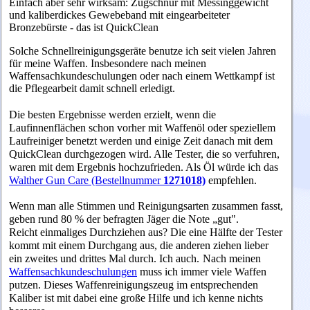
Einfach aber sehr wirksam: Zugschnur mit Messinggewicht
und kaliberdickes Gewebeband mit eingearbeiteter
Bronzebürste - das ist QuickClean
Solche Schnellreinigungsgeräte benutze ich seit vielen Jahren
für meine Waffen. Insbesondere nach meinen
Waffensachkundeschulungen oder nach einem Wettkampf ist
die Pflegearbeit damit schnell erledigt.
Die besten Ergebnisse werden erzielt, wenn die
Laufinnenflächen schon vorher mit Waffenöl oder speziellem
Laufreiniger benetzt werden und einige Zeit danach mit dem
QuickClean durchgezogen wird. Alle Tester, die so verfuhren,
waren mit dem Ergebnis hochzufrieden. Als Öl würde ich das
Walther Gun Care (Bestellnummer
1271018)
empfehlen.
Wenn man alle Stimmen und Reinigungsarten zusammen fasst,
geben rund 80 % der befragten Jäger die Note „gut".
Reicht einmaliges Durchziehen aus? Die eine Hälfte der Tester
kommt mit einem Durchgang aus, die anderen ziehen lieber
ein zweites und drittes Mal durch. Ich auch.
Nach meinen
Waffensachkundeschulungen
muss ich immer viele Waffen
putzen. Dieses Waffenreinigungszeug im entsprechenden
Kaliber ist mit dabei eine große Hilfe und ich kenne nichts