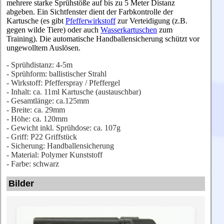
mehrere starke Sprühstöße auf bis zu 5 Meter Distanz
abgeben. Ein Sichtfenster dient der Farbkontrolle der
Kartusche (es gibt
Pfefferwirkstoff
zur Verteidigung (z.B.
gegen wilde Tiere) oder auch
Wasserkartuschen
zum
Training). D
ie automatische Handballensicherung schützt vor
ungewolltem Auslösen.
- Sprühdistanz: 4-5m
- Sprühform: ballistischer Strahl
- Wirkstoff: Pfefferspray / Pfeffergel
- Inhalt: ca. 11ml Kartusche (austauschbar)
- Gesamtlänge: ca.125mm
- Breite: ca. 29mm
- Höhe: ca. 120mm
- Gewicht inkl. Sprühdose: ca. 107g
- Griff: P22 Griffstück
- Sicherung: Handballensicherung
- Material: Polymer Kunststoff
- Farbe: schwarz
Bilder