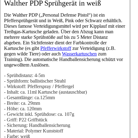
Walther PDP Sprühgerät in weiß
Die Walther PDP („Personal Defense Pistol“) ist ein
Pfeffersprühgerät und in Weiß, Pink oder Schwarz erhältlich.
Dieses famose Verteidigungsmittel wird per Kipplauf mit einer
Treibgas-Kartusche geladen. Über den Abzug kann man
mehrere starke Sprühstöße auf bis zu 5 Meter Distanz
abgeben. Ein Sichtfenster dient der Farbkontrolle der
Kartusche (es gibt
Pfefferwirkstoff
zur Verteidigung (z.B.
gegen wilde Tiere) oder auch
Wasserkartuschen
zum
Training). D
ie automatische Handballensicherung schützt vor
ungewolltem Auslösen.
- Sprühdistanz: 4-5m
- Sprühform: ballistischer Strahl
- Wirkstoff: Pfefferspray / Pfeffergel
- Inhalt: ca. 11ml Kartusche (austauschbar)
- Gesamtlänge: ca.125mm
- Breite: ca. 29mm
- Höhe: ca. 120mm
- Gewicht inkl. Sprühdose: ca. 107g
- Griff: P22 Griffstück
- Sicherung: Handballensicherung
- Material: Polymer Kunststoff
- Farbe: weiß