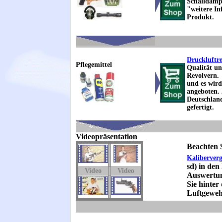
Schalldämpf
"weitere I
Produkt.
Druckluftre
Pflegemittel
Qualität u
Revolvern. 
und es wir
angeboten. 
Deutschland
gefertigt.
Videopräsentation
Beachten 
Kaliberverg
sd) in de
Video
Video
Auswertu
Sie hinter
Luftgeweh