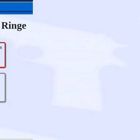
 Ringe
en