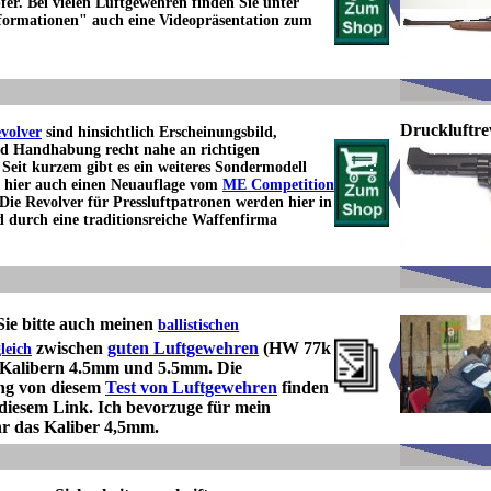
er. Bei vielen Luftgewehren finden Sie unter
nformationen" auch eine Videopräsentation zum
Druckluftre
volver
sind hinsichtlich Erscheinungsbild,
nd Handhabung recht nahe an richtigen
Seit kurzem gibt es ein weiteres Sondermodell
d hier auch einen Neuauflage vom
ME Competition
Die Revolver für Pressluftpatronen werden hier in
 durch eine traditionsreiche Waffenfirma
Sie bitte auch meinen
ballistischen
zwischen
guten Luftgewehren
(HW 77k
leich
n Kalibern 4.5mm und 5.5mm. Die
ng von diesem
Test von Luftgewehren
finden
 diesem Link. Ich bevorzuge für mein
r das Kaliber 4,5mm.