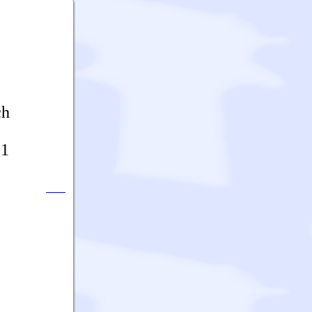
ch
01