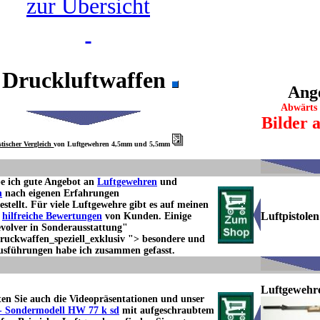
zur Übersicht
Druckluftwaffen
Ang
Abwärts 
Bilder 
stischer Vergleich
von Luftgewehren 4,5mm und 5,5mm
be ich gute Angebot an
Luftgewehren
und
n
nach eigenen Erfahrungen
tellt. Für viele Luftgewehre gibt es auf meinen
Luftpistolen
h
hilfreiche Bewertungen
von Kunden. Einige
volver
in Sonderausstattung"
ruckwaffen_speziell_exklusiv "> besondere und
usführungen habe ich zusammen gefasst.
Luftgewehr
ten Sie auch die Videopräsentationen und unser
- Sondermodell HW 77 k sd
mit aufgeschraubtem