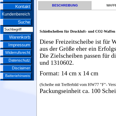
BESCHREIBUNG
WAFFE
Kontakt
Kundenbereich
Suche
Schießscheiben für Druckluft- und CO2-Waffen
Warenkorb
Diese Freizeitscheibe ist für 
Impressum
aus der Größe eher ein Erfolg
Widerrufsrecht
Die Zielscheiben passen für d
Datenschutz
und 1310602.
Disclaimer
Format: 14 cm x 14 cm
Batteriehinweis
(Scheibe mit
Trefferbild vom HW77 "F"- Vers
Packungseinheit ca. 100 Sche