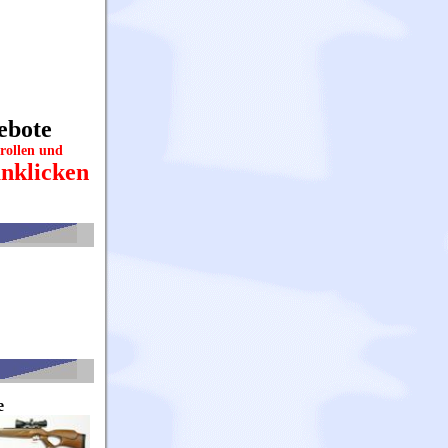
ebote
rollen und
anklicken
e