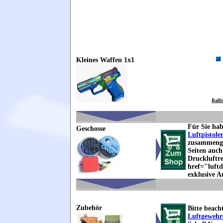
Kleines
Waffen 1x1
Balli
Für Sie ha
Geschosse
Luftpistole
zusammenges
Seiten auc
Druckluftre
href="luftd
exklusive A
Zubehör
Bitte beach
Luftgewehr