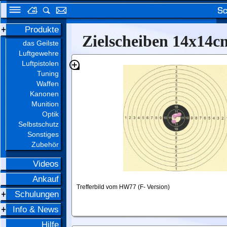
Produkte
Zielscheiben 14x14c
das Geilste
Luftgewehre
Luftpistolen
Tuning
Waffen
Kanonen
Munition
Optik
Selbstschutz
Sonstiges
Zubehör
Videos
Ankauf
Trefferbild vom HW77 (F- Version)
Schulungen
Info & News
Hilfe