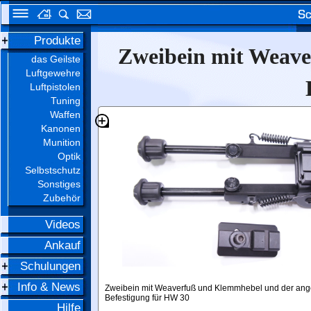
Produkte
Zweibein mit Weave
das Geilste
Luftgewehre
Luftpistolen
Tuning
Waffen
Kanonen
Munition
Optik
Selbstschutz
Sonstiges
Zubehör
Videos
Ankauf
Schulungen
Info & News
Zweibein mit Weaverfuß und Klemmhebel und der an
Befestigung für HW 30
Hilfe