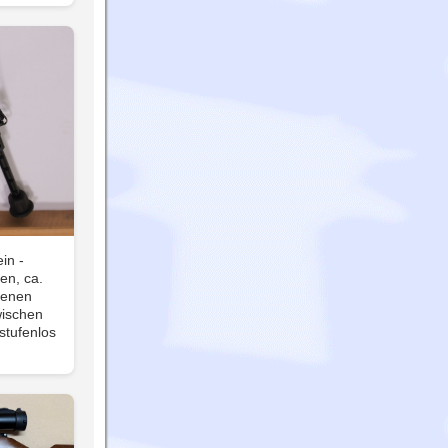
in -
en, ca.
genen
wischen
stufenlos