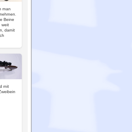
nn man
n nehmen.
ie Beine
 weit
n, damit
ch
d mit
Zweibein