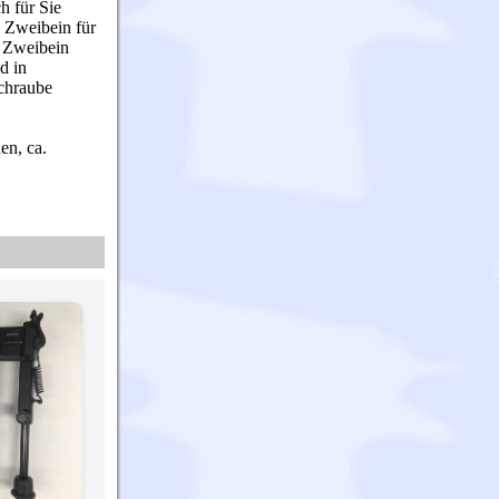
h für Sie
s Zweibein für
s Zweibein
d in
chraube
en, ca.