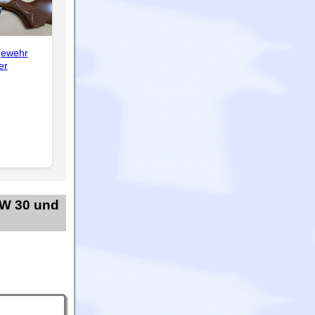
gewehr
er
HW 30 und