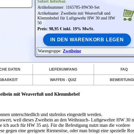
Sofort lieferbar.
Artikelnummer: 1165785-HW30-Set
Artikelname: Zweibein mit Weaverfuß und
Klemmhebel für Luftgewehr HW 30 und HW
50
Preis: 98,95 € inkl. 19% MwSt.
IN DEN WARENKORB LEGEN
Warengruppe:
Zweibeine
CHE DATEN
LIEFERUMFANG
FAQ
GBARKEIT
WAFFEN - QUIZ
BEWERTUNG
eibein mit Weaverfuß und Klemmhebel
nnen unterschiedlich und stufenlos eingestellt werden.
nswert, weil dieses Zweibein an den Weihrauch- Luftgewehre HW 30 m
te ich auch für HW 35 an). Für die Befestigung nutzt man die vordere
se gegen eine geeignete Riemenöse, oder man bringt eine spezielle Ros