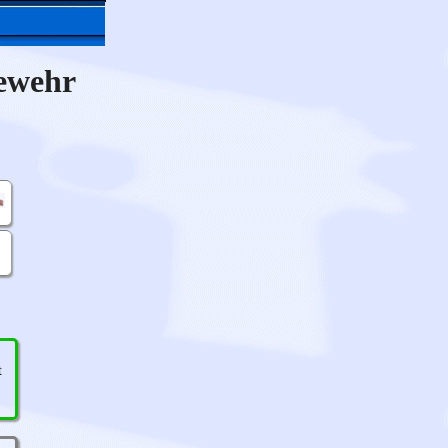
ewehr
t