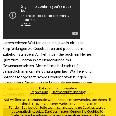
verschiedenen Waffen gebe ich jeweils aktuelle
Empfehlungen zu Geschossen und passendem
Zubehör. Zu jedem Artikel finden Sie auch ein kleines
Quiz zum Thema Waffensachkunde mit
Gewinnaussichten. Meine Firma hat sich auf
behördlich anerkannte Schulungen laut Waffen- und
Sprengstoffgesetz sowie Produktentwicklungen
spezialisiert. Davon hat die Marke Notex besonderen
Erfolg und genießt Anerkennung bei Top
Datenschutzinformation
Impressum
|
Datenschutzerklärung
Luftgewehrschützen (deutsche Nationalmannschaft
HFT). Zu einer perfekten Waffe brauch man die
Auf waffen-schlottmann.de werden
Cookies
verwendet, um Ihnen die
optimale Nutzung unserer Webseite zu ermöglichen.
optimalen Geschosse.
Für den Betrieb der Seite technisch notwendige Cookies werden
automatisch gesetzt. Darüber hinaus können Sie Cookies für
Statistikzwecke zulassen, die uns die Analyse unserer Dienste