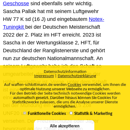
Geschosse
sind ebenfalls sehr wichtig.
Sascha Pallak hat mit seinem Luftgewehr
HW 77 K sd (16 J) und eingebautem
Notex-
Tuningkit
bei der Deutschen Meisterschaft
2022 der 2. Platz im HFT erreicht. 2023 ist
Sascha in der Wertungsklasse 2, HFT, für
Deutschland der Ranglistenerste und gehört
nun zur deutschen Nationalmannschaft.
An
seinem Luftgewehr habe ich den Schaft so
Datenschutzinformation
umgearbeitet, dass die Schaftbacke in der
Impressum
|
Datenschutzerklärung
Höhe verstellbar ist. Vorne, unter dem Schaft
Auf waffen-schlottmann.de werden
Cookies
verwendet, um Ihnen die
ist eine UIT-Schiene eingelassen und darin
optimale Nutzung unserer Webseite zu ermöglichen.
Für den Betrieb der Seite technisch notwendige Cookies werden
eine Schafterhöhung befestigt. Der Lauf hat
automatisch gesetzt. Darüber hinaus können Sie Cookies für
Statistikzwecke zulassen, die uns die Analyse unserer Dienste
bei der Mündung ein Gewinde 0,5 Zoll
ermöglichen.
UNF20 und ist mit einem Kompensator
Funktionelle Cookies
Statistik & Marketing
versehen. Der Freizeitschütze oder Jäger
Alle akzeptieren
bevorzugt an der Stelle eher einen