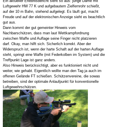
Ein aktueller Erlebnisbericht sieht so aus: junge Dame mit
Luftgewehr HW 77 K und aufgebautem Zielfernrohr schießt,
auf der 10 m Bahn, stehend aufgelegt. Es läuft gut, macht
Freude und auf der elektronischen Anzeige sieht es beachtlich
gut aus.
Dann kommt der gut gemeinter Hinweis vom
Nachbarschützen, dass man laut Wettkampfordnung
zwischen Waffe und Auflage seine Finger nicht platzieren
darf. Okay, man hilft sich. Sicherlich korrekt. Aber der
Widerspruch ist, wenn der harte Schaft auf der harten Auflage
steht, springt eine Waffe (mit Federkolben im System) und die
Treffpunkt Lage ist ganz anders.
Also Hinweis berücksichtigt, aber es funktioniert nicht und
weiter, wie gehabt. Eigentlich wollte man den Tag ja auch im
offenen Gelände FT schießen. Schützenvereine, die sowas
betreiben, sind der optimale Anlaufpunkt für konventionelle
Luftgewehrschützen.