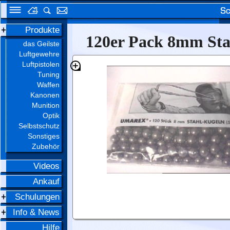
Produkte
120er Pack 8mm Stah
das Geilste
Luftgewehre
Luftpistolen
Tuning
Waffen
Kanonen
Munition
Optik
Selbstschutz
Sonstiges
Zubehör
Videos
Ankauf
Schulungen
Info & News
Hilfe