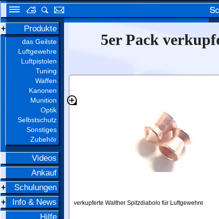
Produkte
5er Pack verkupfe
das Geilste
Luftgewehre
Luftpistolen
Tuning
Waffen
Kanonen
Munition
Optik
Selbstschutz
Sonstiges
Zubehör
Videos
Ankauf
Schulungen
Info & News
verkupferte Walther Spitzdiabolo für Luftgewehre
Hilfe