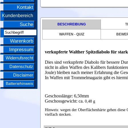
Kontakt
Kundenbereich
Suche
BESCHREIBUNG
T
WAFFEN - QUIZ
BEWE
Warenkorb
Impressum
verkupferte Walther Spitzdiabolo für star
Widerrufsrecht
Dies sind verkupferte Diabolo für bessere Dur
Datenschutz
nicht in allen Waffen des Kalibers funktionier
Joule) bleiben nach meiner Erfahrung die Ge
Disclaimer
In Waffen mit Trommelmagazin gibt es hiermi
Batteriehinweis
Geschosslänge: 6,50mm
Geschossgewicht: ca.
0,48 g
Hinweis: wegen der Oberflächenhärte gehen diese G
vielfach stecken.