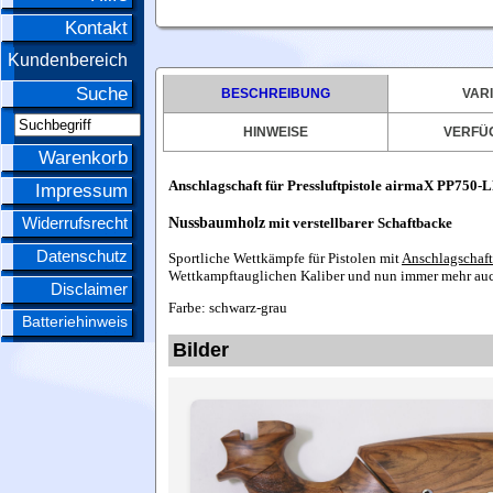
Kontakt
Kundenbereich
Suche
BESCHREIBUNG
VAR
HINWEISE
VERFÜ
Warenkorb
Anschlagschaft für Pressluftpistole airmaX PP750-L
Impressum
Widerrufsrecht
Nussbaumholz
mit verstellbarer Schaftbacke
Datenschutz
Sportliche Wettkämpfe für Pistolen mit
Anschlagschaft
Wettkampftauglichen Kaliber und nun immer mehr auch
Disclaimer
Farbe: schwarz-grau
Batteriehinweis
Bilder