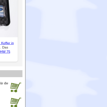
Koffer in
n. Das
HW 75
ür die