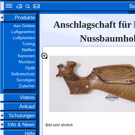
Produkte
Anschlagschaft für
das Geilste
Luftgewehre
Nussbaumholz
Luftpistolen
Tuning
Waffen
Kanonen
Munition
Optik
Selbstschutz
Sonstiges
Zubehör
Videos
Ankauf
Schulungen
Info & News
Bild sehr ähnlich
Hilfe