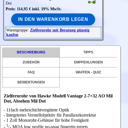
Dot
Preis: 114,95 € inkl. 19% MwSt.
IN DEN WARENKORB LEGEN
Warengruppe:
Zielfernrohr mit Beratung günstig
kaufen
BESCHREIBUNG
TIPPS
ZUBEHÖR
EMPFEHLUNGEN
FAQ
WAFFEN - QUIZ
BEWERTUNGEN
Zielfernrohr von Hawke Modell Vantage 2-7×32 AO Mil
Dot, Absehen Mil Dot
- 11fach mehrschichtvergütete Optik
- Integriertes Verstellobjektiv für Parallaxekorrektur
- 1 Zoll Monorohr-Gehäuse für hohe Festigkeit
1
-
⁄
MOA low profile no-snag fingertip turrets