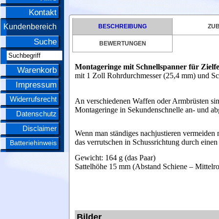
Kontakt
Kundenbereich
BESCHREIBUNG
ZU
Suche
BEWERTUNGEN
Montageringe mit Schnellspanner für Zielf
Warenkorb
mit 1 Zoll Rohrdurchmesser (25,4 mm) und S
Impressum
Widerrufsrecht
An verschiedenen Waffen oder Armbrüsten sin
Montageringe in Sekundenschnelle an- und ab
Datenschutz
Disclaimer
Wenn man ständiges nachjustieren vermeiden 
das verrutschen in Schussrichtung durch einen
Batteriehinweis
Gewicht: 164 g (das Paar)
Sattelhöhe 15 mm
(Abstand Schiene – Mittelro
Bilder