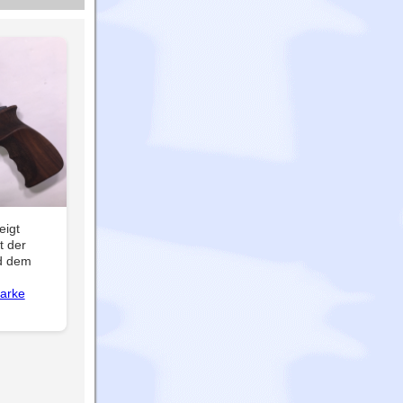
eigt
t der
d dem
Marke