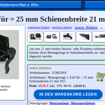
 für = 25 mm Schienenbreite 21
vorheriger Artikel
-
nächster Artikel
autom. Blättern
Auf den 21 mm breiten Weaver- oder Picatinny-schienen
können diese Montageringe in Sekundenschnelle an- und
abgesetzt werden.
Sofort lieferbar.
Artikelnummer: 1130619SS
Artikelname: Montageringe 1 Zoll für = 25 mm
Schienenbreite 21 mm H15
Preis:
19,95 €
inkl. 19% MwSt. (
29,95 €
)
n können
esetzt
IN DEN WARENKORB LEGEN
Warengruppe:
Montageringe, Montageschienen