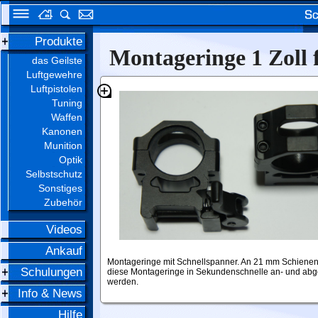
Produkte
Montageringe 1 Zoll
das Geilste
Luftgewehre
Luftpistolen
Tuning
Waffen
Kanonen
Munition
Optik
Selbstschutz
Sonstiges
Zubehör
Videos
Ankauf
Montageringe mit Schnellspanner. An 21 mm Schiene
Schulungen
diese Montageringe in Sekundenschnelle an- und abg
werden.
Info & News
Hilfe