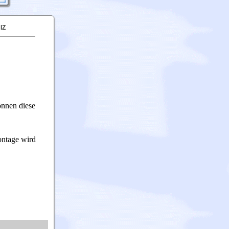
IZ
önnen diese
ontage wird