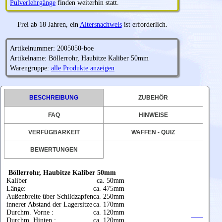
Pulverlehrgänge
finden weiterhin statt.
Frei ab 18 Jahren, ein
Altersnachweis
ist erforderlich.
Artikelnummer: 2005050-boe
Artikelname: Böllerrohr, Haubitze Kaliber 50mm
Warengruppe:
alle Produkte anzeigen
BESCHREIBUNG
ZUBEHÖR
FAQ
HINWEISE
VERFÜGBARKEIT
WAFFEN - QUIZ
BEWERTUNGEN
Böllerrohr, Haubitze Kaliber 50mm
Kaliber
ca. 50mm
Länge:
ca. 475mm
Außenbreite über Schildzapfen
ca. 250mm
innerer Abstand der Lagersitze
ca. 170mm
Durchm. Vorne :
ca. 120mm
Durchm. Hinten :
ca. 120mm