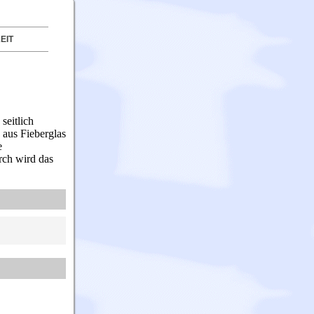
EIT
seitlich
 aus Fieberglas
e
rch wird das