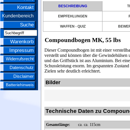
BESCHREIBUNG
T
Kontakt
Kundenbereich
EMPFEHLUNGEN
Suche
WAFFEN - QUIZ
BEWE
Compoundbogen MK, 55 lbs
Warenkorb
Impressum
Dieser Compoundbogen ist mit einer verstellba
verstellt und können über die Gewindehülsen u
Widerrufsrecht
und das Griffstück ist aus Aluminium.
Bei ein
Schussleistung enorm. Im gespannten Zustand 
Datenschutz
Zielen sehr deutlich erleichtert.
Disclaimer
Bilder
Batteriehinweis
Technische Daten zu Compoun
Gesamtlänge:
ca. ca. 115cm