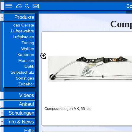
Produkte
Comp
das Geilste
Luftgewehre
Luftpistolen
Tuning
Waffen
Kanonen
Munition
Optik
Selbstschutz
Sonstiges
Zubehör
Videos
Ankauf
Compoundbogen MK, 55 lbs
Schulungen
Info & News
Hilfe