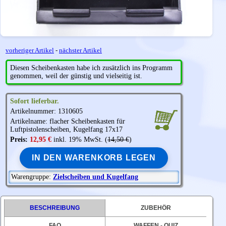
vorheriger Artikel
-
nächster Artikel
Diesen Scheibenkasten habe ich zusätzlich ins Programm
genommen, weil der günstig und vielseitig ist.
Sofort lieferbar.
Artikelnummer: 1310605
Artikelname: flacher Scheibenkasten für
Luftpistolenscheiben, Kugelfang 17x17
Preis:
12,95 €
inkl. 19% MwSt. (
14,50 €
)
IN DEN WARENKORB LEGEN
Warengruppe:
Zielscheiben und Kugelfang
BESCHREIBUNG
ZUBEHÖR
FAQ
WAFFEN - QUIZ