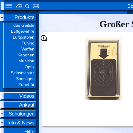
Produkte
Großer 
das Geilste
Luftgewehre
Luftpistolen
Tuning
Waffen
Kanonen
Munition
Optik
Selbstschutz
Sonstiges
Zubehör
Videos
Ankauf
Schulungen
Info & News
Hilfe