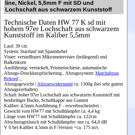
line, Nickel, 5,5mm F mit SD und
Lochschaft aus schwarzem Kunststoff
T
ech
nische Daten HW 77 K sd
mit
hohem 97er Lochschaft aus schwarzem
Kunststoff im Kaliber 5,5mm
Lauf:
39 cm
System:
Starrlauf mit Spannhebel
Visier:
verstellbares Mikrometervisier (beiliegend) und
Balkenkorn
Ausführung: vernickelt
, Prismenschiene, automatische
Abzugs-Druckknopfsicherung , Abzugssystem:
Matchabzug
Rekord
,
Abzugsgewicht
/
Abzugswiderstand
ca. 1300g (bei sehr gutem
Abzugsverhalten)
Schaft: hoher 97er Lochschaft aus schwarzem Kunststoff mit
beidseitiger Backe, Schaftkappe aus Gummi
Kaliber:
4,5mm
Ausführung F - erwerbsscheinfrei -
Gewicht vom HW77 mit Schalldämpfer ca. 4,4 kg
Länge vom HW77 mit Schalldämpfer ca. 122cm
Abschussgeräusch mit Schalldämpfer: n
ur ca. 64,0 dB
V 0 bei Kaliber 4,5mm in F-Version =ca. 175 m/s