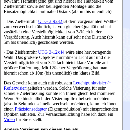
bewährt.
Herausragend gut sind hierbei die Haltbarkeit vom
Zielfernrohr sowie der beiliegenden Montage und die
Einsatzmöglichkeit auf nahe Distanz (ab 5m bis unendlich).
- Das Zielfernrohr
UTG 3-9x32
ist dem vorgenannten Walther
zum verwechseln ähnlich, ist von gleicher Qualität und hat
zusätzlich eine Verstellmöglichkeit von 3-9fach in der
Vergrößerung. Auch hiermit kann auf sehr nahe Distanz (ab
5m bis unendlich) geschossen werden.
- Das Zielfernrohr
UTG 3-12x44
wäre eine hervorragende
Wahl. Das größere Objektiv nimmtmehr Licht auf und die
Verstellmöglichkeit von 3-12fach bietet klare Vorteile auf
größere Entfernung. Mit 12facher Vergrößerung hat man
hiermit schon ab 10m (bis unendlich) ein klares Bild.
D
as Gewehr kann auch mit robustem
Leuchtpunktvisier (=
Reflexvisier)
geliefert werden. Solche Visierung für sehr
schnelle Zielerfassung könnte ich Ihnen gleich fest montieren.
Wenn Sie hinsichtlich der Visierung flexibel sein möchten
(also in Sekundenschnelle wechseln möchten), kann ich Ihnen
einen
Präzisionsadapter
(Eigenproduktion) mit einsprechenden
Optiken anbieten. Zur Veranschaulichung habe ich dazu ein
Video
für Sie erstellt.
Andere Versionen von diesem Gewehr