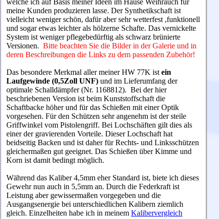
welche ich auf Basis meiner Ideen im Hause Weihrauch für
meine Kunden produzieren lasse. Der Synthetikschaft ist
vielleicht weniger schön, dafür aber sehr wetterfest ,funktionell
und sogar etwas leichter als hölzerne Schafte. Das vernickelte
System ist weniger pflegebedürftig als schwarz brünierte
Versionen.
Bitte beachten Sie die Bilder in der Galerie und in
deren Beschreibungen die Links zu dem passenden Zubehör!
Das besondere Merkmal aller meiner HW 77K ist
ein
Laufgewinde (0,5Zoll UNF)
und im Lieferumfang der
optimale Schalldämpfer (Nr. 1168812). Bei der hier
beschriebenen Version ist beim Kunststoffschaft die
Schaftbacke höher und für das Schießen mit einer Optik
vorgesehen. Für den Schützen sehr angenehm ist der steile
Griffwinkel vom Pistolengriff. Bei Lochschäften gilt dies als
einer der gravierenden Vorteile. Dieser Lochschaft hat
beidseitig Backen und ist daher für Rechts- und Linksschützen
gleichermaßen gut geeignet.
Das Schießen über Kimme und
Korn ist damit bedingt möglich.
Während das Kaliber 4,5mm eher Standard ist, biete
ich dieses
Gewehr nun auch in 5,5mm an. Durch die Federkraft ist
Leistung aber gewissermaßen vorgegeben und die
Ausgangsenergie bei unterschiedlichen Kalibern ziemlich
gleich. Einzelheiten habe ich in meinem
Kalibervergleich