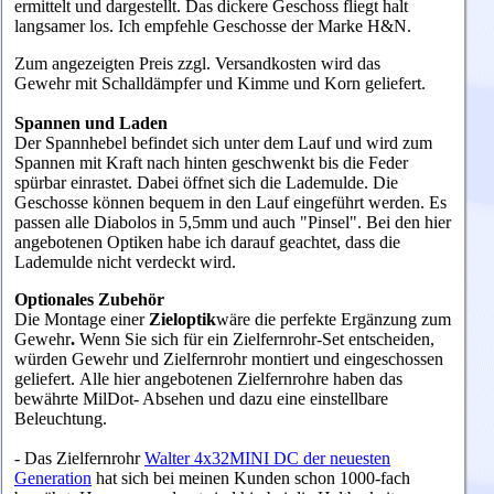
ermittelt und dargestellt. Das dickere Geschoss fliegt halt
langsamer los. Ich empfehle Geschosse der Marke H&N.
Zum angezeigten Preis zzgl. Versandkosten wird das
Gewehr mit Schalldämpfer und Kimme und Korn geliefert.
Spannen und Laden
Der Spannhebel befindet sich unter dem Lauf und wird zum
Spannen mit Kraft nach hinten geschwenkt bis die Feder
spürbar einrastet. Dabei öffnet sich die Lademulde.
Die
Geschosse können bequem in den Lauf eingeführt werden. Es
passen alle Diabolos in 5,5mm und auch "Pinsel". Bei den hier
angebotenen Optiken habe ich darauf geachtet, dass die
Lademulde nicht verdeckt wird.
Optionales Zubehör
Die Montage einer
Zieloptik
wäre die perfekte Ergänzung zum
Gewehr
.
Wenn Sie sich für ein Zielfernrohr-Set entscheiden,
würden Gewehr und Zielfernrohr montiert und eingeschossen
geliefert. Alle hier angebotenen Zielfernrohre haben das
bewährte MilDot- Absehen und dazu eine einstellbare
Beleuchtung.
- Das Zielfernrohr
Walter 4x32MINI DC der neuesten
Generation
hat sich bei meinen Kunden schon 1000-fach