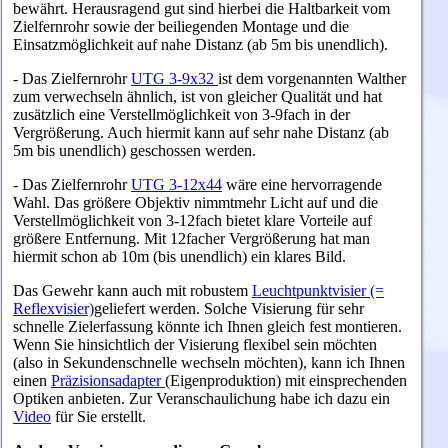
bewährt.
Herausragend gut sind hierbei die Haltbarkeit vom
Zielfernrohr sowie der beiliegenden Montage und die
Einsatzmöglichkeit auf nahe Distanz (ab 5m bis unendlich).
- Das Zielfernrohr
UTG 3-9x32
ist dem vorgenannten Walther
zum verwechseln ähnlich, ist von gleicher Qualität und hat
zusätzlich eine Verstellmöglichkeit von 3-9fach in der
Vergrößerung. Auch hiermit kann auf sehr nahe Distanz (ab
5m bis unendlich) geschossen werden.
- Das Zielfernrohr
UTG 3-12x44
wäre eine hervorragende
Wahl. Das größere Objektiv nimmtmehr Licht auf und die
Verstellmöglichkeit von 3-12fach bietet klare Vorteile auf
größere Entfernung. Mit 12facher Vergrößerung hat man
hiermit schon ab 10m (bis unendlich) ein klares Bild.
D
as Gewehr kann auch mit robustem
Leuchtpunktvisier (=
Reflexvisier)
geliefert werden. Solche Visierung für sehr
schnelle Zielerfassung könnte ich Ihnen gleich fest montieren.
Wenn Sie hinsichtlich der Visierung flexibel sein möchten
(also in Sekundenschnelle wechseln möchten), kann ich Ihnen
einen
Präzisionsadapter
(Eigenproduktion) mit einsprechenden
Optiken anbieten. Zur Veranschaulichung habe ich dazu ein
Video
für Sie erstellt.