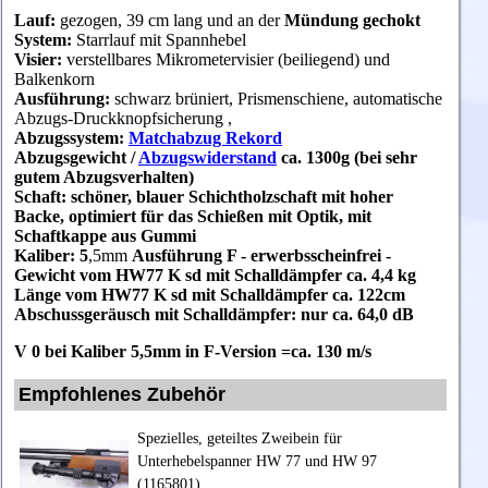
Lauf:
gezogen, 39 cm lang und an der
Mündung gechokt
System:
Starrlauf mit Spannhebel
Visier:
verstellbares Mikrometervisier (beiliegend) und
Balkenkorn
Ausführung:
schwarz brüniert, Prismenschiene, automatische
Abzugs-Druckknopfsicherung ,
Abzugssystem:
Matchabzug Rekord
Abzugsgewicht
/
Abzugswiderstand
ca. 1300g (bei sehr
gutem Abzugsverhalten)
Schaft: schöner, blauer Schichtholzschaft mit hoher
Backe, optimiert für das Schießen mit Optik, mit
Schaftkappe aus Gummi
Kaliber: 5
,5mm
Ausf
ührung F - erwerbsscheinfrei -
Gewicht vom HW77 K sd mit Schalldämpfer ca. 4,4 kg
Länge vom HW77 K sd mit Schalldämpfer ca. 122cm
Abschussgeräusch mit Schalldämpfer: n
ur ca. 64,0 dB
V 0 bei Kaliber 5,5mm in F-Version =ca. 130 m/s
Empfohlenes Zubehör
Spezielles, geteiltes Zweibein für
Unterhebelspanner HW 77 und HW 97
(1165801)