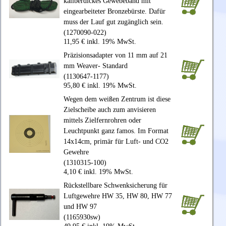
kaliberdickes Gewebeband mit
eingearbeiteter Bronzebürste. Dafür
muss der Lauf gut zugänglich sein.
(1270090-022)
11,95 € inkl. 19% MwSt.
Präzisionsadapter von 11 mm auf 21
mm Weaver- Standard
(1130647-1177)
95,80 € inkl. 19% MwSt.
Wegen dem weißen Zentrum ist diese
Zielscheibe auch zum anvisieren
mittels Zielfernrohren oder
Leuchtpunkt ganz famos. Im Format
14x14cm, primär für Luft- und CO2
Gewehre
(1310315-100)
4,10 € inkl. 19% MwSt.
Rückstellbare Schwenksicherung für
Luftgewehre HW 35, HW 80, HW 77
und HW 97
(1165930sw)