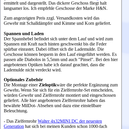
ermittelt und dargestellt. Das dickere Geschoss fliegt halt
langsamer los. Ich empfehle Geschosse der Marke H&N.
Zum angezeigten Preis zzgl. Versandkosten wird das
Gewehr mit Schalldämpfer und Kimme und Korn geliefert.
Spannen und Laden
Der Spannhebel befindet sich unter dem Lauf und wird zum
Spannen mit Kraft nach hinten geschwenkt bis die Feder
spürbar einrastet. Dabei öffnet sich die Lademulde.
Die
Geschosse können bequem in den Lauf eingeführt werden. Es
passen alle Diabolos in 5,5mm und auch "Pinsel". Bei den hier
angebotenen Optiken habe ich darauf geachtet, dass die
Lademulde nicht verdeckt wird.
Optionales Zubehör
Die Montage einer
Zieloptik
wäre die perfekte Ergänzung zum
Gewehr
.
Wenn Sie sich für ein Zielfernrohr-Set entscheiden,
würden Gewehr und Zielfernrohr montiert und eingeschossen
geliefert. Alle hier angebotenen Zielfernrohre haben das
bewährte MilDot- Absehen und dazu eine einstellbare
Beleuchtung.
- Das Zielfernrohr
Walter 4x32MINI DC der neuesten
Generation
hat sich bei meinen Kunden schon 1000-fach