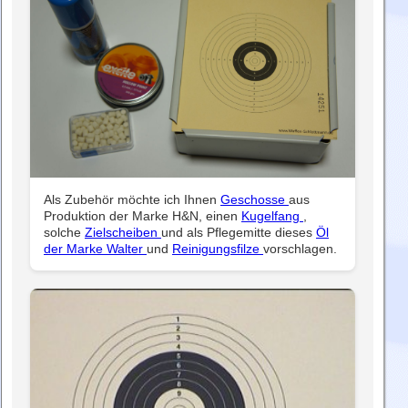
Als Zubehör möchte ich Ihnen
Geschosse
aus
Produktion der Marke H&N, einen
Kugelfang
,
solche
Zielscheiben
und als Pflegemitte dieses
Öl
der Marke Walter
und
Reinigungsfilze
vorschlagen.