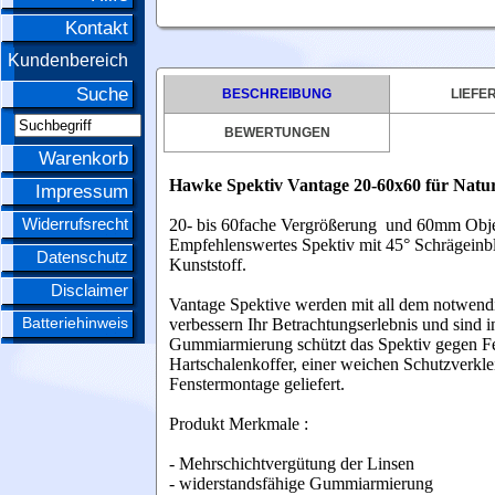
Kontakt
Kundenbereich
Suche
BESCHREIBUNG
LIEFE
BEWERTUNGEN
Warenkorb
Hawke Spektiv Vantage 20-60x60 für Natu
Impressum
Widerrufsrecht
20- bis 60fache Vergrößerung und 60mm Obje
Empfehlenswertes Spektiv mit 45° Schrägeinbl
Datenschutz
Kunststoff.
Disclaimer
Vantage Spektive werden mit all dem notwendig
Batteriehinweis
verbessern Ihr Betrachtungserlebnis und sind 
Gummiarmierung schützt das Spektiv gegen Fe
Hartschalenkoffer, einer weichen Schutzverklei
Fenstermontage geliefert.
Produkt Merkmale :
- Mehrschichtvergütung der Linsen
- widerstandsfähige Gummiarmierung