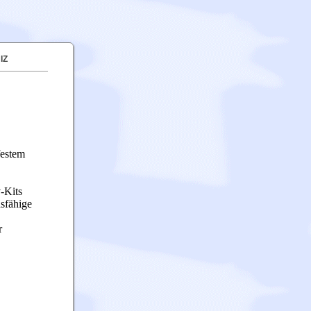
IZ
festem
-Kits
dsfähige
r