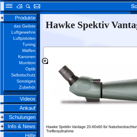
Produkte
Hawke Spektiv Vanta
das Geilste
Luftgewehre
Luftpistolen
Tuning
Waffen
Kanonen
Munition
Optik
Selbstschutz
Sonstiges
Zubehör
Videos
Ankauf
Schulungen
Info & News
Hawke Spektiv Vantage 20-60x60 für Naturbeobachtu
Trefferaufnahme
Hilfe