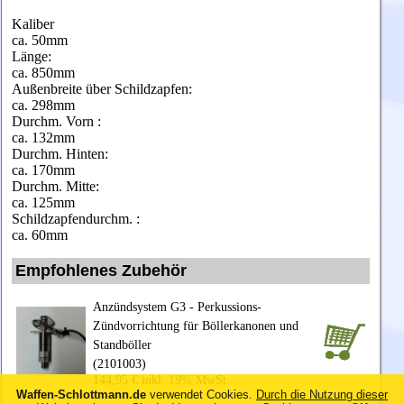
Kaliber
ca. 50mm
Länge:
ca. 850mm
Außenbreite über Schildzapfen:
ca. 298mm
Durchm. Vorn :
ca. 132mm
Durchm. Hinten:
ca. 170mm
Durchm. Mitte:
ca. 125mm
Schildzapfendurchm. :
ca. 60mm
Empfohlenes Zubehör
Anzündsystem G3 - Perkussions-
Zündvorrichtung für Böllerkanonen und
Standböller
(2101003)
144,95 € inkl. 19% MwSt.
Waffen-Schlottmann.de
verwendet Cookies.
Durch die Nutzung dieser