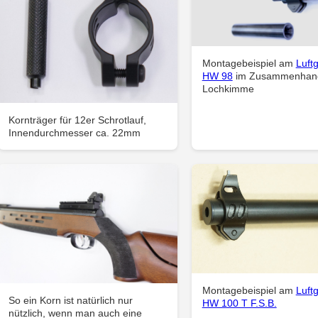
Montagebeispiel am
Luft
HW 98
im Zusammenhang
Lochkimme
Kornträger für 12er Schrotlauf,
Innendurchmesser ca. 22mm
Montagebeispiel am
Luft
So ein Korn ist natürlich nur
HW 100 T F.S.B.
nützlich, wenn man auch eine