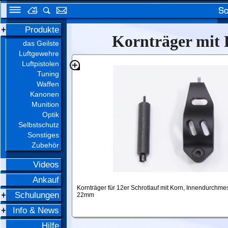
Produkte
Kornträger mit
das Geilste
Luftgewehre
Luftpistolen
Tuning
Waffen
Kanonen
Munition
Optik
Selbstschutz
Sonstiges
Zubehör
Videos
Ankauf
Kornträger für 12er Schrotlauf mit Korn, Innendurchme
Schulungen
22mm
Info & News
Hilfe