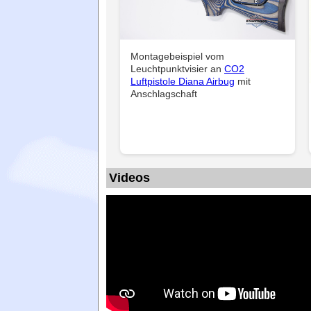
Montagebeispiel vom
Leuchtpunktvisier an
CO2
Luftpistole Diana Airbug
mit
Anschlagschaft
Videos