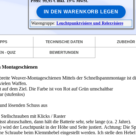
Preis: 99,95 € inkl. 19% MwSt.
IN DEN WARENKORB LEGEN
Warengruppe:
Leuchtpunktvisiere und Relexvisiere
IPPS
TECHNISCHE DATEN
ZUBEHÖR
N - QUIZ
BEWERTUNGEN
m Montageschienen
m breite Weaver-Montageschienen
Mittels der Schnellspannmontage ist di
vielen Waffen.
cht auf dem Ziel. Die Farbe ist von Rot auf Grün umschaltbar
ar (stufenlos)
l und lösenden Schuss aus
Stellschrauben mit Klicks / Raster
st abzuschalten, dann hält die Batterie sehr, sehr lange (ca. 2 Jahre).
 wird der Leuchtpunkt in der Höhe und Seite justiert.
Achtung: Die Sp
e Schraube beim Klemmhebel eingestellt werden. Ich stelle den Hebel