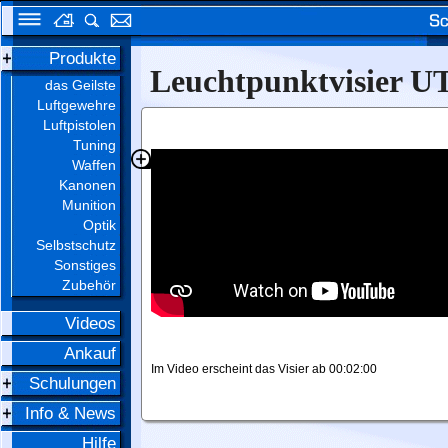
Produkte
Leuchtpunktvisier U
das Geilste
Luftgewehre
Luftpistolen
Tuning
Waffen
Kanonen
Munition
Optik
Selbstschutz
Sonstiges
Zubehör
Videos
Ankauf
Im Video erscheint das Visier ab 00:02:00
Schulungen
Info & News
Hilfe