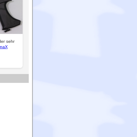
der sehr
rmaX