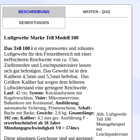
BESCHREIBUNG
WAFFEN - QUIZ
BEWERTUNGEN
Luftgewehr Marke Tell Modell 100
Das Tell 100 i
st ein preiswertes und robustes
Luftgewehr für den Freizeitbereich mit einer
treffsicheren Reichweite von ca. 15m.
Zielfernrohre und Leuchtpunktvisiere lassen
sich gut befestigen. Das Gewehr ist in den
Kalibern 4,5mm und 5,5mm lieferbar. Das
Größere Kaliber hat wegen dem höheren
Luftwiderstand eine geringere Reichweite.
Lauf:
42 cm;
System:
Knicklaufsystem mit
Kugelverschluss;
Visier:
Mikrometervisier,
Balkenkorn mit Korntunnel,
Ausführung:
automatische Sicherung, Prismenschiene,
Schaft:
Buche mit Backe;
Gewicht:
2,8 kg;
Gesamtlänge:
Abb. Luftgewehr
102 cm; Kaliber:
4,5 mm gez. Ausführung F
-
Tell 100
erwerbsscheinfrei ab 18 Jahre
Montagebeispiel
Mündungsgeschwindigkeit V0 = 174m/s
mit
Leuchtpunktvisier
Diese günstigen Geschosse sind gut geeignet: