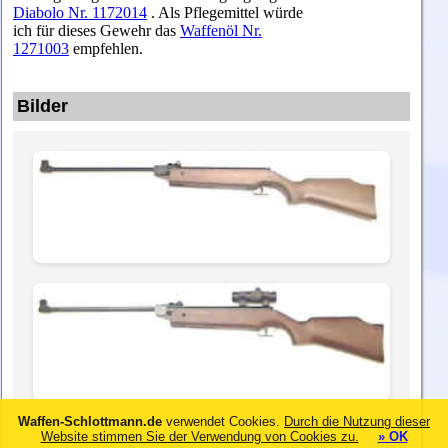
Diabolo Nr. 1172014
. Als Pflegemittel würde
ich für dieses Gewehr das
Waffenöl Nr.
1271003
empfehlen.
Bilder
Waffen-Schlottmann.de
verwendet Cookies.
Durch die Nutzung dieser
Website stimmen Sie der Verwendung von Cookies zu.
» OK