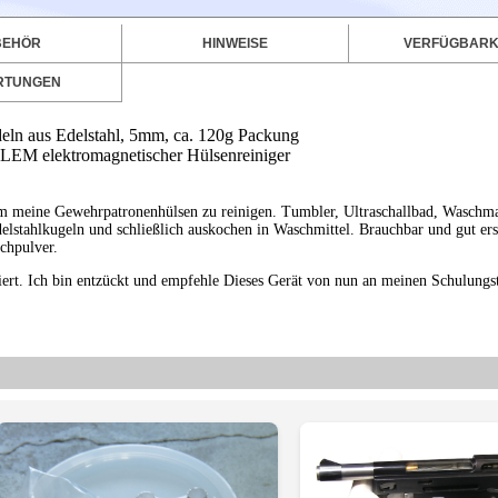
BEHÖR
HINWEISE
VERFÜGBARK
RTUNGEN
eln aus Edelstahl, 5mm, ca. 120g Packung
 LEM elektromagnetischer Hülsenreiniger
um meine Gewehrpatronenhülsen zu reinigen. Tumbler, Ultraschallbad, Waschm
delstahlkugeln und schließlich auskochen in Waschmittel. Brauchbar und gut er
chpulver.
biert. Ich bin entzückt und empfehle Dieses Gerät von nun an meinen Schulung