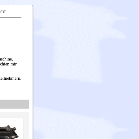
EIT
aschine,
schien mir
steilnehmern.