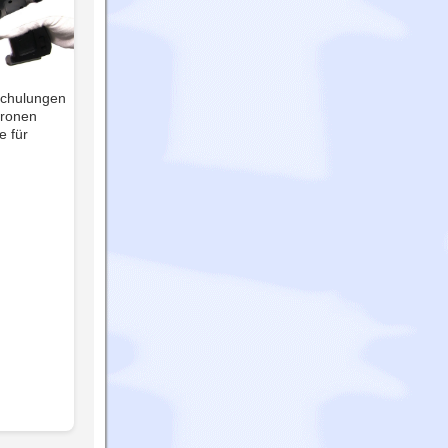
Schulungen
tronen
e für