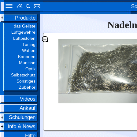
Produkte
Nadeln
das Geilste
Luftgewehre
Luftpistolen
Tuning
Waffen
Kanonen
Munition
Optik
Selbstschutz
Sonstiges
Zubehör
Videos
Ankauf
Schulungen
Info & News
Hilfe