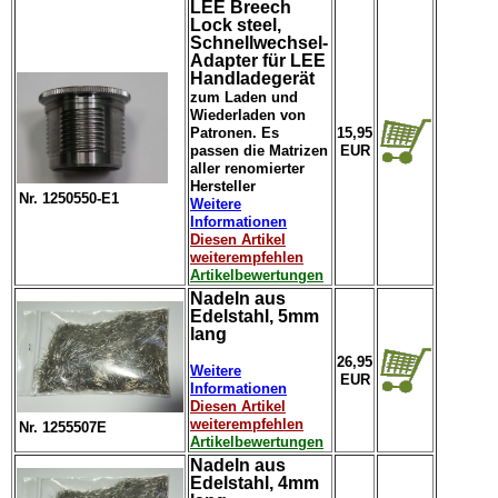
LEE Breech
Lock steel,
Schnellwechsel-
Adapter für LEE
Handladegerät
zum Laden und
Wiederladen von
Patronen. Es
15,95
passen die Matrizen
EUR
aller renomierter
Hersteller
Nr. 1250550-E1
Weitere
Informationen
Diesen Artikel
weiterempfehlen
Artikelbewertungen
Nadeln aus
Edelstahl, 5mm
lang
26,95
Weitere
EUR
Informationen
Diesen Artikel
weiterempfehlen
Nr. 1255507E
Artikelbewertungen
Nadeln aus
Edelstahl, 4mm