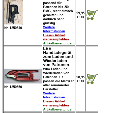
passend für
Patronen bis .50
BMG, recht einfach
99,95
gehalten und
EUR
dadurch sehr
günstig.
Weitere
Nr. 1250540
Informationen
Diesen Artikel
weiterempfehlen
Artikelbewertungen
LEE
Handladegerät
zum Laden und
Wiederladen
von Patronen
zum Laden und
Wiederladen von
Patronen. Es
98,95
passen die Matrizen
EUR
aller renomierter
Nr. 1250550
Hersteller
Weitere
Informationen
Diesen Artikel
weiterempfehlen
Artikelbewertungen