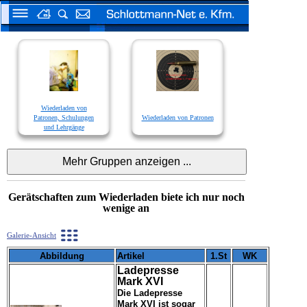
Wiederladen von
Patronen, Schulungen
Wiederladen von Patronen
und Lehrgänge
Gerätschaften zum Wiederladen biete ich nur noch
wenige an
Galerie-Ansicht
Abbildung
Artikel
1.St
WK
Ladepresse
Mark XVI
Die Ladepresse
Mark XVI ist sogar