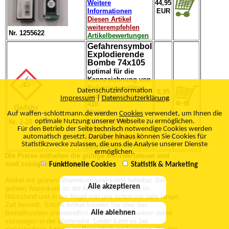
Weitere
44,95
Informationen
EUR
Diesen Artikel
weiterempfehlen
Nr. 1255622
Artikelbewertungen
Gefahrensymbol
Explodierende
Bombe 74x105
optimal für die
Kennzeichnung von
Pulverlagerstätten
Datenschutzinformation
0,95
nach Lagerrichtlinie
Impressum
|
Datenschutzerklärung
EUR
410
Weitere
Auf waffen-schlottmann.de werden
Cookies
verwendet, um Ihnen die
Informationen
optimale Nutzung unserer Webseite zu ermöglichen.
Nr. 2-20
Diesen Artikel
Für den Betrieb der Seite technisch notwendige Cookies werden
automatisch gesetzt. Darüber hinaus können Sie Cookies für
weiterempfehlen
Statistikzwecke zulassen, die uns die Analyse unserer Dienste
Artikelbewertungen
ermöglichen.
Die Preise enthalten die gültige Mehrwertsteuer und
sind zuzüglich Frachtkosten.
Funktionelle Cookies
Statistik & Marketing
Artikel mit grünem Warenkorb sind sofort lieferbar. Bei
Alle akzeptieren
gelbem Warenkorb ist der Artikel leider gerade im
Rückstand und in der Regel von uns schon vor sehr langer
Zeit bestellt. Solche Artikel können Sie über das
Bestellsystem unverbindlich vormerken und wären damit
Alle ablehnen
sozusagen in der Wartereihe. Leider kann es bei