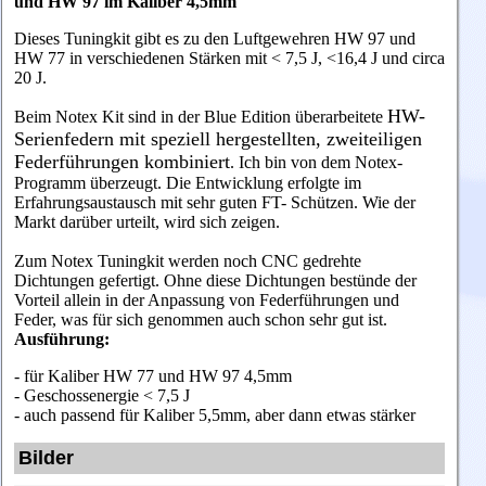
und HW 97 im Kaliber 4,5mm
Dieses Tuningkit gibt es zu den Luftgewehren HW 97 und
HW 77 in verschiedenen Stärken mit < 7,5 J, <16,4 J und circa
20 J.
HW-
Beim Notex Kit sind in der Blue Edition überarbeitete
Serienfedern mit speziell hergestellten, zweiteiligen
Federführungen kombiniert
. Ich bin von dem Notex-
Programm überzeugt. Die Entwicklung erfolgte im
Erfahrungsaustausch mit sehr guten FT- Schützen. Wie der
Markt darüber urteilt, wird sich zeigen.
Zum
Notex
Tuningkit
werden noch CNC gedrehte
Dichtungen gefertigt. Ohne diese Dichtungen bestünde der
Vorteil allein in der Anpassung von Federführungen und
Feder, was für sich genommen auch schon sehr gut ist.
Ausführung:
- für Kaliber HW 77 und HW 97 4,5mm
- Geschossenergie < 7,5 J
- auch passend für Kaliber 5,5mm, aber dann etwas stärker
Bilder