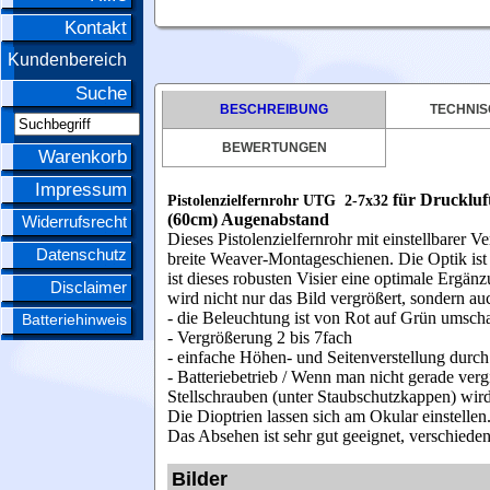
Kontakt
Kundenbereich
Suche
BESCHREIBUNG
TECHNIS
BEWERTUNGEN
Warenkorb
Impressum
für Druckluf
Pistolenzielfernrohr UTG 2-7x32
(60cm) Augenabstand
Widerrufsrecht
Dieses Pistolenzielfernrohr mit einstellbare
Datenschutz
breite Weaver-Montageschienen. Die Optik ist 
ist dieses robusten Visier eine optimale Ergän
Disclaimer
wird nicht nur das Bild vergrößert, sondern au
- die Beleuchtung ist von Rot auf Grün umscha
Batteriehinweis
- Vergrößerung 2 bis 7fach
- einfache Höhen- und Seitenverstellung durch 
- Batteriebetrieb / Wenn man nicht gerade vergis
Stellschrauben (unter Staubschutzkappen) wird d
Die Dioptrien lassen sich am Okular einstellen
Das Absehen ist sehr gut geeignet, verschied
Bilder