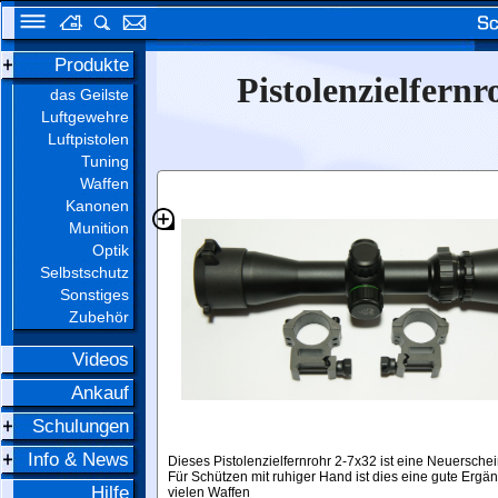
Produkte
Pistolenzielfern
das Geilste
Luftgewehre
Luftpistolen
Tuning
Waffen
Kanonen
Munition
Optik
Selbstschutz
Sonstiges
Zubehör
Videos
Ankauf
Schulungen
Info & News
Dieses Pistolenzielfernrohr 2-7x32 ist eine Neuersche
Für Schützen mit ruhiger Hand ist dies eine gute Ergä
Hilfe
vielen Waffen