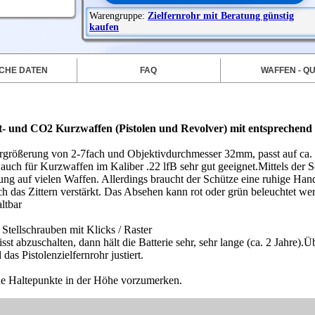
Warengruppe:
Zielfernrohr mit Beratung günstig
kaufen
CHE DATEN
FAQ
WAFFEN - QU
t- und CO2 Kurzwaffen (Pistolen und Revolver) mit entsprechen
r Vergrößerung von 2-7fach und Objektivdurchmesser 32mm, passt auf c
auch für Kurzwaffen im Kaliber .22 lfB sehr gut geeignet.
Mittels der 
zung auf vielen Waffen. Allerdings braucht der Schütze eine ruhige Hand
ch das Zittern verstärkt. Das Absehen kann rot oder grün beleuchtet we
ltbar
Stellschrauben mit Klicks / Raster
st abzuschalten, dann hält die Batterie sehr, sehr lange (ca. 2 Jahre).
Üb
as Pistolenzielfernrohr justiert.
.
ene Haltepunkte in der Höhe vorzumerken.