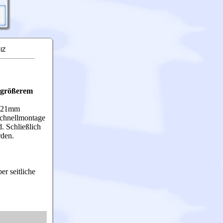
IZ
d größerem
a. 21mm
Schnellmontage
. Schließlich
rden.
er seitliche