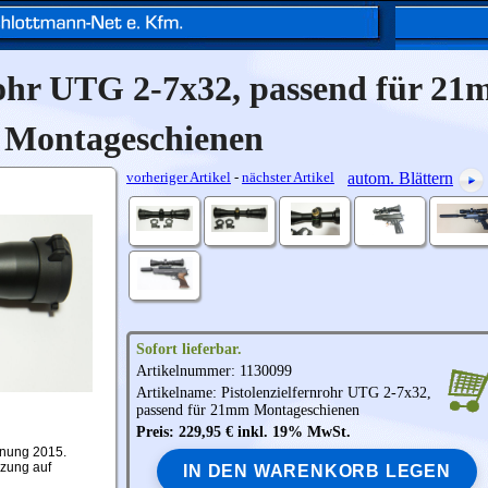
rohr UTG 2-7x32, passend für 2
Montageschienen
vorheriger Artikel
-
nächster Artikel
autom. Blättern
Sofort lieferbar.
Artikelnummer: 1130099
Artikelname: Pistolenzielfernrohr
UTG
2-7x32,
passend für 21mm Montageschienen
Preis: 229,95 € inkl. 19% MwSt.
inung 2015.
nzung auf
IN DEN WARENKORB LEGEN