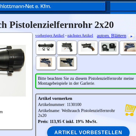
h Pistolenzielfernrohr 2x20
vorheriger Artikel
-
nächster Artikel
autom. Blättern
Bitte beachten Sie zu diesem Pistolenzielfernrohr meine
Montagebeispiele in der Garlerie.
Artikel vormerken
Artikelnummer: 1130100
Artikelname:
Weihrauch
Pistolenzielfernrohr
mm
2x20
Preis: 113,95 € inkl. 19% MwSt.
ARTIKEL VORBESTELLEN