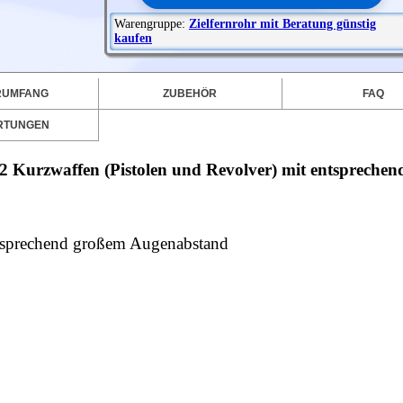
Warengruppe:
Zielfernrohr mit Beratung günstig
kaufen
RUMFANG
ZUBEHÖR
FAQ
RTUNGEN
2 Kurzwaffen (Pistolen und Revolver) mit entspreche
ntsprechend großem Augenabstand