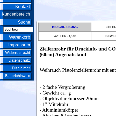
Kontakt
Kundenbereich
Suche
BESCHREIBUNG
LIEFE
WAFFEN - QUIZ
BEWE
Warenkorb
Impressum
Zielfernrohr für Druckluft- und CO
Widerrufsrecht
(60cm) Augenabstand
Datenschutz
Disclaimer
Weihrauch Pistolenzielfernrohr mit e
Batteriehinweis
- 2 fache Vergrößerung
- Gewicht ca. g
- Objektivdurchmesser 20mm
- 1" Mittelrohr
- Aluminiumkörper
- Absehen 8 (Fadenkreuz)