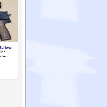
Schiene
eine
echend