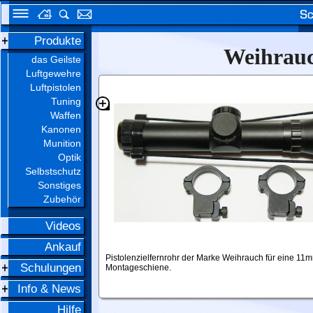
Produkte
Weihrauc
das Geilste
Luftgewehre
Luftpistolen
Tuning
Waffen
Kanonen
Munition
Optik
Selbstschutz
Sonstiges
Zubehör
Videos
Ankauf
Pistolenzielfernrohr der Marke Weihrauch für eine 11
Schulungen
Montageschiene.
Info & News
Hilfe