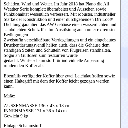
Schäden, Wind und Wetter. Im Jahr 2018 hat Plano die All
Weather Serie komplett überarbeitet und Aussehen sowie
Funktionalität wesentlich verbessert. Mit robuster, industrieller
Stärke der Konstruktion und einer durchgehenden Dri-Loc®-
Dichtung garantiert das AW Gehäuse einen wasserdichten und
staubdichten Schutz für Ihre Ausrüstung auch unter extremsten
Bedingungen.
Zweistufig verschließbare Verriegelungen und ein eingebautes
Druckentlastungsventil helfen auch, dass die Gehäuse dem
ständigen Stoßen und Schütteln von Flugreisen standhalten.
Sogar an Gurtösen zum festzurren wurde
gedacht. Würfelschaumstoff für individuelle Anpassung
runden den Koffer ab.
Ebenfalls verfügt der Koffer über zwei Leichtlaufrollen sowie
einen Haltegriff mit dem der Koffer leicht gezogen werden
kann.
Maße:
AUSSENMASSE 136 x 43 x 18 cm
INNENMASSE 131 x 36 x 14 cm
Gewicht 9 kg
Einlage Schaumstoff