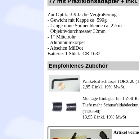
77 mit Präzisionsadapter + ink
Zur Optik- 3-9-fache Vergrößerung
- Gewicht mit Kappe ca. 599g
- Länge ohne Sonnenblende ca. 22cm
- Objektivdurchmesser 32mm
- 1" Mittelrohr
- Aluminiumkörper
- Absehen MilDot
Batterie: 1 Stück CR 1632
Empfohlenes Zubehör
Winkelstiftschüssel TORX 20 (
2,95 € inkl. 19% MwSt.
Montage Einlagen für 1 Zoll-R
Tiefe mehr Schussfeldabdeckung
(1130598)
13,95 € inkl. 19% MwSt.
Artikel vorm