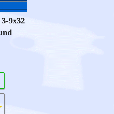
 3-9x32
 und