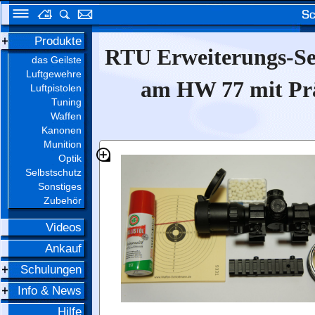
Produkte
RTU Erweiterungs-Se
das Geilste
Luftgewehre
am HW 77 mit Prä
Luftpistolen
Tuning
Waffen
Kanonen
Munition
Optik
Selbstschutz
Sonstiges
Zubehör
Videos
Ankauf
Schulungen
Info & News
Hilfe