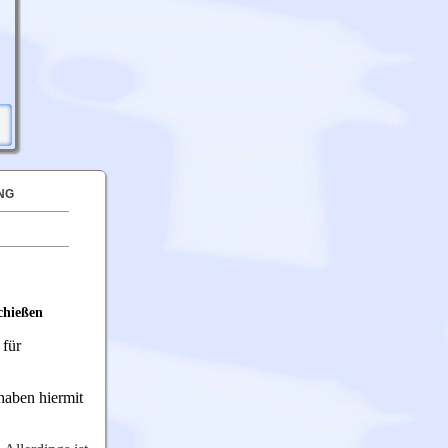
NG
chießen
 für
haben hiermit