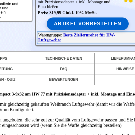
mit Präzisionsadapter + inkl. Montage und
ntierte und
Einschießen
n und
 ein
Preis: 319,95 € inkl. 19% MwSt.
.
ARTIKEL VORBESTELLEN
Warengruppe:
Beste Zielfernrohre für HW-
Luftgewehre
IPPS
TECHNISCHE DATEN
LIEFERUMFA
EITUNG
FAQ
HINWEISE
N - QUIZ
BEWERTUNGEN
mpact 3-9x32 am HW 77 mit Präzisionsadapter + inkl. Montage und Eins
ir gleichzeitig gekauften Weihrauch Luftgewehr (damit wir die Waffe
,5mm Konfiguriert.
 angeboten, die sehr gut zur Qualität vom Luftgewehr passen und Sie 
 eingeschossen wird (wenn Sie die Waffe gleichzeitig bestellen).