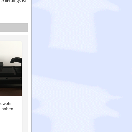
Allerdings ist
gewehr
e haben