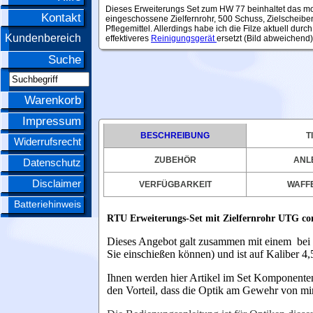
Dieses Erweiterungs Set zum HW 77 beinhaltet das mo
Kontakt
eingeschossene Zielfernrohr, 500 Schuss, Zielscheibe
Pflegemittel. Allerdings habe ich die Filze aktuell durch
Kundenbereich
effektiveres
Reinigungsgerät
ersetzt (Bild abweichend)
Suche
Warenkorb
Impressum
BESCHREIBUNG
T
Widerrufsrecht
ZUBEHÖR
ANL
Datenschutz
Disclaimer
VERFÜGBARKEIT
WAFFE
Batteriehinweis
RTU Erweiterungs-Set mit Zielfernrohr UTG co
Dieses Angebot galt zusammen mit einem bei m
Sie einschießen können) und ist auf Kaliber 4
Ihnen werden hier Artikel im Set Komponenten
den Vorteil, dass die Optik am Gewehr von mir