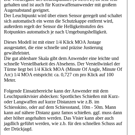
gehalten und ist auch für Kurzwaffenanwender mit großem
Augenabstand geeignet.
Der Leuchtpunkt wird über einen Sensor geregelt und schaltet
sich automatisch ein wenn die Schutzkappe entfernt wird,
außerdem regelt der Sensor die Helligkeitsstufen des
Rotpunktes automatisch je nach Umgebungshelligkeit.
Dieses Modell ist mit einer 1/4 Klick MOA Justage
ausgestattet, die eine schnelle und präzise Justierung
gewährleistet.
Die gut ablesbare Skala gibt dem Anwender eine leichte und
schnelle Verstellbarkeit des Absehens. Der Verstellwinkel der
Türme liegt bei 1/4 Klick MOA (Minute Of Angle, Minute Of
Arc) 1/4 MOA entspricht: ca. 0,727 cm pro Klick auf 100
Meter.
Folgende Einsatzbereiche kann der Anwender mit dem
Leuchtpunktvisier abdecken: Sportliches Schießen mit Kurz-
oder Langwaffen auf kurze Distanzen wie z.B. im
Schiesskino, oder auf dem Schiessstand, 10m - 50m. Mann
kann auf nähere Distanz ganz famos schießen. ggf. muss dann
aber höher angehalten werden. Das Visier kann aber auch
jagdlich geführt werden, wie z.b. für den schnellen Schuss auf
der Drückjagd.