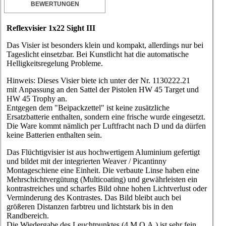
BEWERTUNGEN
Reflexvisier 1x22 Sight III
Das Visier ist besonders klein und kompakt, allerdings nur bei
Tageslicht einsetzbar. Bei Kunstlicht hat die automatische
Helligkeitsregelung Probleme.
Hinweis: Dieses Visier biete ich unter der Nr. 1130222.21
mit Anpassung an den Sattel der Pistolen HW 45 Target und
HW 45 Trophy an.
Entgegen dem "Beipackzettel" ist keine zusätzliche
Ersatzbatterie enthalten, sondern eine frische wurde eingesetzt.
Die Ware kommt nämlich per Luftfracht nach D und da dürfen
keine Batterien enthalten sein.
Das Flüchtigvisier ist aus hochwertigem Aluminium gefertigt
und bildet mit der integrierten Weaver / Picantinny
Montageschiene eine Einheit. Die verbaute Linse haben eine
Mehrschichtvergütung (Multicoating) und gewährleisten ein
kontrastreiches und scharfes Bild ohne hohen Lichtverlust oder
Verminderung des Kontrastes. Das Bild bleibt auch bei
größeren Distanzen farbtreu und lichtstark bis in den
Randbereich.
Die Wiedergabe des Leuchtpunktes (4 M.O.A.) ist sehr fein