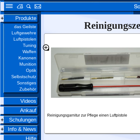
Produkte
Reinigungsze
das Geilste
Luftgewehre
Luftpistolen
Tuning
Waffen
Kanonen
Munition
Optik
Selbstschutz
Sonstiges
Zubehör
Videos
Ankauf
Reinigungsgarnitur zur Pflege einen Luftpistole
Schulungen
Info & News
Hilfe