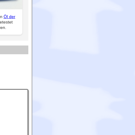
in
Öl der
etestet
len.