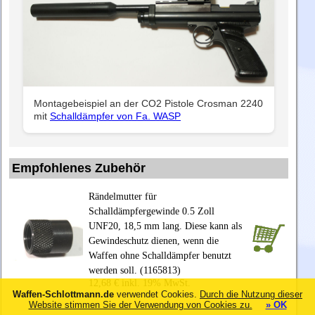
Montagebeispiel an der CO2 Pistole Crosman 2240
mit
Schalldämpfer von Fa. WASP
Empfohlenes Zubehör
Rändelmutter für
Schalldämpfergewinde 0.5 Zoll
UNF20, 18,5 mm lang. Diese kann als
Gewindeschutz dienen, wenn die
Waffen ohne Schalldämpfer benutzt
werden soll. (1165813)
12,68 € inkl. 19% MwSt.
Waffen-Schlottmann.de
verwendet Cookies.
Durch die Nutzung dieser
Website stimmen Sie der Verwendung von Cookies zu.
» OK