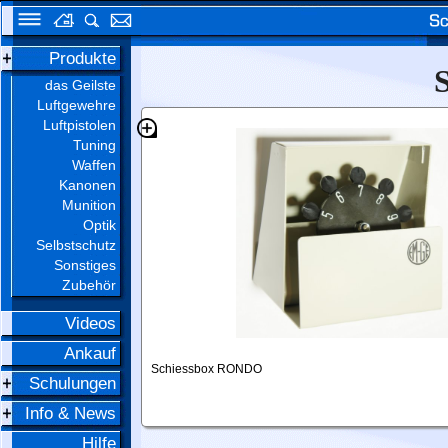
Produkte
das Geilste
Luftgewehre
Luftpistolen
Tuning
Waffen
Kanonen
Munition
Optik
Selbstschutz
Sonstiges
Zubehör
Videos
Ankauf
Schiessbox RONDO
Schulungen
Info & News
Hilfe