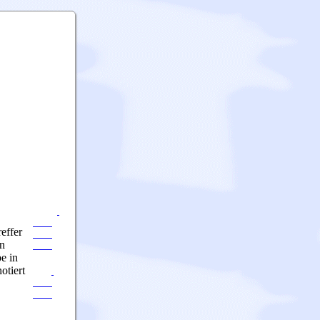
reffer
nn
e in
otiert