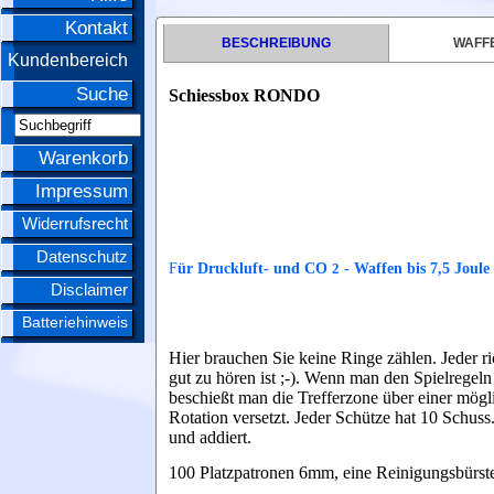
Kontakt
BESCHREIBUNG
WAFFE
Kundenbereich
Suche
Schiessbox RONDO
Warenkorb
Impressum
Widerrufsrecht
Datenschutz
F
ür Druckluft- und CO
2
- Waffen bis 7,5 Joule
Disclaimer
Batteriehinweis
Hier brauchen Sie keine Ringe zählen. Jeder ric
gut zu hören ist ;-). Wenn man den Spielregel
beschießt man die Trefferzone über einer mögl
Rotation versetzt. Jeder Schütze hat 10 Schuss
und addiert.
100 Platzpatronen 6mm, eine Reinigungsbürste