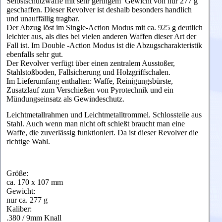
Selbstschutzwaffe mit sehr geringem Gewicht von nur 277 g
geschaffen. Dieser Revolver ist deshalb besonders handlich
und unauffällig tragbar.
Der Abzug löst im Single-Action Modus mit ca. 925 g deutlich
leichter aus, als dies bei vielen anderen Waffen dieser Art der
Fall ist. Im Double -Action Modus ist die Abzugscharakteristik
ebenfalls sehr gut.
Der Revolver verfügt über einen zentralem Ausstoßer,
Stahlstoßboden, Fallsicherung und Holzgriffschalen.
Im Lieferumfang enthalten: Waffe, Reinigungsbürste,
Zusatzlauf zum Verschießen von Pyrotechnik und ein
Mündungseinsatz als Gewindeschutz.
Leichtmetallrahmen und Leichtmetalltrommel. Schlossteile aus
Stahl. Auch wenn man nicht oft schießt braucht man eine
Waffe, die zuverlässig funktioniert. Da ist dieser Revolver die
richtige Wahl.
Größe:
ca. 170 x 107 mm
Gewicht:
nur ca. 277 g
Kaliber:
.380 / 9mm Knall