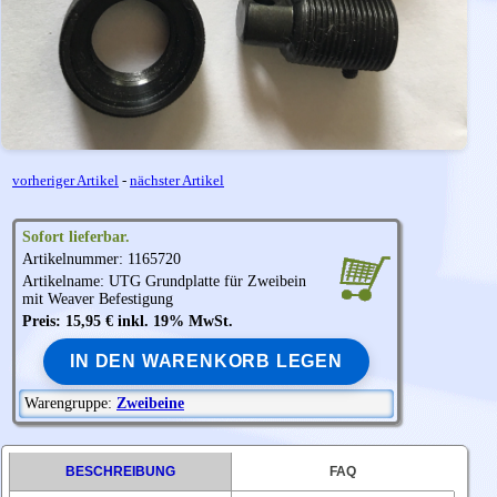
vorheriger Artikel
-
nächster Artikel
Sofort lieferbar.
Artikelnummer: 1165720
Artikelname:
UTG
Grundplatte für Zweibein
mit Weaver Befestigung
Preis: 15,95 € inkl. 19% MwSt.
IN DEN WARENKORB LEGEN
Warengruppe:
Zweibeine
BESCHREIBUNG
FAQ