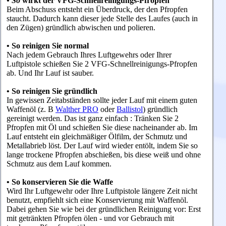
• So
wirkt der VFG-Schnellreinigungs-Pfropfen
Beim Abschuss entsteht ein Überdruck, der den Pfropfen
staucht. Dadurch kann dieser jede Stelle des Laufes (auch in
den Zügen) gründlich abwischen und polieren.
• So reinigen Sie normal
Nach jedem Gebrauch Ihres Luftgewehrs oder Ihrer
Luftpistole schießen Sie 2 VFG-Schnellreinigungs-Pfropfen
ab. Und Ihr Lauf ist sauber.
• So reinigen Sie gründlich
In gewissen Zeitabständen sollte jeder Lauf mit einem guten
Waffenöl (z. B
Walther PRO
oder
Ballistol
) gründlich
gereinigt werden. Das ist ganz einfach : Tränken Sie 2
Pfropfen mit Öl und schießen Sie diese nacheinander ab. Im
Lauf entsteht ein gleichmäßiger Ölfilm, der Schmutz und
Metallabrieb löst. Der Lauf wird wieder entölt, indem Sie so
lange trockene Pfropfen abschießen, bis diese weiß und ohne
Schmutz aus dem Lauf kommen.
• So konservieren Sie die Waffe
Wird Ihr Luftgewehr oder Ihre Luftpistole längere Zeit nicht
benutzt, empfiehlt sich eine Konservierung mit Waffenöl.
Dabei gehen Sie wie bei der gründlichen Reinigung vor: Erst
mit getränkten Pfropfen ölen - und vor Gebrauch mit