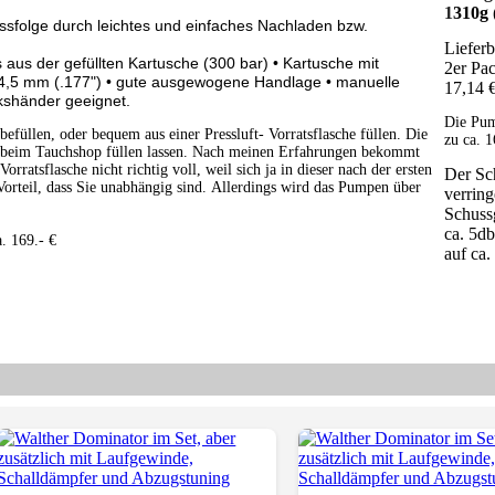
1
310g
sfolge durch leichtes und einfaches Nachladen bzw.
Liefer
aus der gefüllten Kartusche (300 bar) • Kartusche mit
2er Pa
 4,5 mm (.177") • gute ausgewogene Handlage • manuelle
17,14 
kshänder geeignet.
Die Pum
befüllen, oder bequem aus einer Pressluft- Vorratsflasche füllen. Die
zu ca. 
B. beim Tauchshop füllen lassen. Nach meinen Erfahrungen bekommt
rratsflasche nicht richtig voll, weil sich ja in dieser nach der ersten
Der Sc
orteil, dass Sie unabhängig sind. Allerdings wird das Pumpen über
verring
Schuss
ca. 5d
. 169.- €
auf ca.