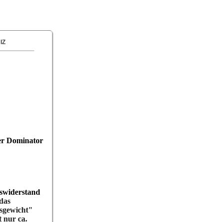
IZ
er Dominator
swiderstand
das
sgewicht"
t
nur
ca.