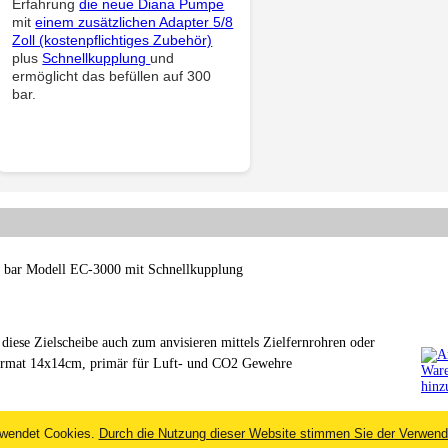
Erfahrung
die neue Diana Pumpe
mit
einem zusätzlichen Adapter 5/8
Zoll (kostenpflichtiges Zubehör)
plus
Schnellkupplung
und
ermöglicht das befüllen auf 300
bar.
 bar Modell EC-3000 mit Schnellkupplung
iese Zielscheibe auch zum anvisieren mittels Zielfernrohren oder
ormat 14x14cm, primär für Luft- und CO2 Gewehre
wendet Cookies.
Durch die Nutzung dieser Website stimmen Sie der Verwend