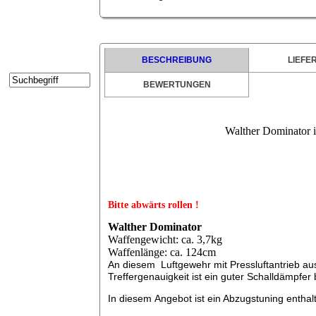
Kontakt
Kundenbereich
Suche
BESCHREIBUNG
LIEFE
BEWERTUNGEN
Warenkorb
Impressum
Walther Dominator i
Widerrufsrecht
Datenschutz
Disclaimer
Bitte abwärts rollen !
Batteriehinweis
Walther Dominator
Waffengewicht: ca. 3,7kg
Waffenlänge: ca. 124cm
An diesem Luftgewehr mit Pressluftantrieb au
Treffergenauigkeit ist ein guter Schalldämpfer 
In diesem Angebot ist ein Abzugstuning enthal