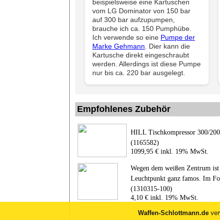
beispielsweise eine Kartuschen
vom LG Dominator von 150 bar
auf 300 bar aufzupumpen,
brauche ich ca. 150 Pumphübe.
Ich verwende so eine
Pumpe der
Marke Gehmann
. Dier kann die
Kartusche direkt eingeschraubt
werden. Allerdings ist diese Pumpe
nur bis ca. 220 bar ausgelegt.
Empfohlenes Zubehör
HILL Tischkompressor 300/200
(1165582)
1099,95 € inkl. 19% MwSt.
Wegen dem weißen Zentrum ist d
Leuchtpunkt ganz famos. Im F
(1310315-100)
4,10 € inkl. 19% MwSt.
Waffen-Schlottmann.de
ver