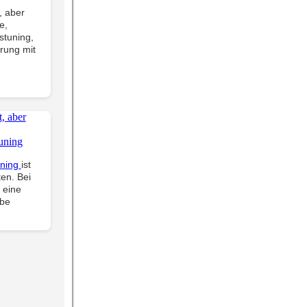
, aber
e,
stuning,
hrung mit
uning
ist
en. Bei
 eine
ube