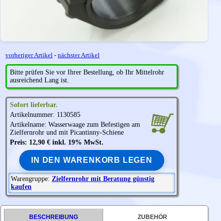
vorheriger Artikel
-
nächster Artikel
Bitte prüfen Sie vor Ihrer Bestellung, ob Ihr Mittelrohr
ausreichend Lang ist.
Sofort lieferbar.
Artikelnummer: 1130585
Artikelname: Wasserwaage zum Befestigen am
Zielfernrohr und mit Picantinny-Schiene
Preis: 12,90 € inkl. 19% MwSt.
IN DEN WARENKORB LEGEN
Warengruppe:
Zielfernrohr mit Beratung günstig
kaufen
BESCHREIBUNG
ZUBEHÖR