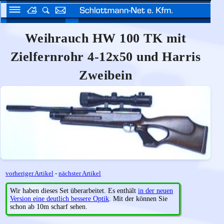
Weihrauch HW 100 TK mit
Zielfernrohr 4-12x50 und Harris
Zweibein
vorheriger Artikel
-
nächster Artikel
Wir haben dieses Set überarbeitet. Es enthält
in der neuen
Version eine deutlich bessere Optik
. Mit der können Sie
schon ab 10m scharf sehen.